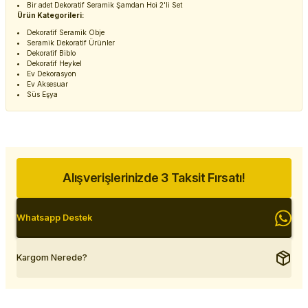
Bir adet Dekoratif Seramik Şamdan Hoi 2'li Set
Ürün Kategorileri:
Dekoratif Seramik Obje
Seramik Dekoratif Ürünler
Dekoratif Biblo
Dekoratif Heykel
Ev Dekorasyon
Ev Aksesuar
Süs Eşya
Alışverişlerinizde 3 Taksit Fırsatı!
Whatsapp Destek
Kargom Nerede?