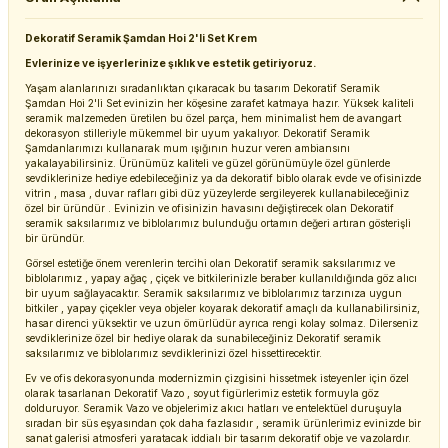
Dekoratif Seramik Şamdan Hoi 2'li Set Krem
Evlerinize ve işyerlerinize şıklık ve estetik getiriyoruz.
Yaşam alanlarınızı sıradanlıktan çıkaracak bu tasarım Dekoratif Seramik
Şamdan Hoi 2'li Set evinizin her köşesine zarafet katmaya hazır. Yüksek kaliteli
seramik malzemeden üretilen bu özel parça, hem minimalist hem de avangart
dekorasyon stilleriyle mükemmel bir uyum yakalıyor. Dekoratif Seramik
Şamdanlarımızı kullanarak mum ışığının huzur veren ambiansını
yakalayabilirsiniz. Ürünümüz kaliteli ve güzel görünümüyle özel günlerde
sevdiklerinize hediye edebileceğiniz ya da dekoratif biblo olarak evde ve ofisinizde
vitrin , masa , duvar rafları gibi düz yüzeylerde sergileyerek kullanabileceğiniz
özel bir üründür . Evinizin ve ofisinizin havasını değiştirecek olan Dekoratif
seramik saksılarımız ve biblolarımız bulunduğu ortamın değeri artıran gösterişli
bir üründür.
Görsel estetiğe önem verenlerin tercihi olan Dekoratif seramik saksılarımız ve
biblolarımız , yapay ağaç , çiçek ve bitkilerinizle beraber kullanıldığında göz alıcı
bir uyum sağlayacaktır. Seramik saksılarımız ve biblolarımız tarzınıza uygun
bitkiler , yapay çiçekler veya objeler koyarak dekoratif amaçlı da kullanabilirsiniz,
hasar direnci yüksektir ve uzun ömürlüdür ayrıca rengi kolay solmaz. Dilerseniz
sevdiklerinize özel bir hediye olarak da sunabileceğiniz Dekoratif seramik
saksılarımız ve biblolarımız sevdiklerinizi özel hissettirecektir.
Ev ve ofis dekorasyonunda modernizmin çizgisini hissetmek isteyenler için özel
olarak tasarlanan Dekoratif Vazo , soyut figürlerimiz estetik formuyla göz
dolduruyor. Seramik Vazo ve objelerimiz akıcı hatları ve entelektüel duruşuyla
sıradan bir süs eşyasından çok daha fazlasıdır , seramik ürünlerimiz evinizde bir
sanat galerisi atmosferi yaratacak iddialı bir tasarım dekoratif obje ve vazolardır.