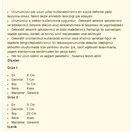
Ürünümüzü çok uzun yıllar kullanabilirsiniz en küçük deforme yada
bozulma olmaz. Nemli bezle silinebilir temizliği çok kolaydır.
Ürünümüz iç mekan kullanımına uygundur . Dekoratif seramik saksılarımız
ve biblolarımız Seramik döküm olup renklendirmesi el boyaması ile yapılmaktadır.
Dekoratif seramik saksılarımız ve biblo modellerimiz herhangi bir kanserojen
madde içermez, kaliteli ve birinci sınıf malzemeden imal edilmiştir.
Dekoratif ürünlerimizi kullanarak evinizi veya ofisinizi sanatsal figür ve
objelerle zenginleştirebilirsiniz. Ev dekorasyonununda detaylar istediğiniz
atmosferi oluşturmada size yardımcı olurlar. Şık, zarif, eğlenceli tasarımlarla,
yaşam alanlarınıza kendinizden bir parça katın.
Her bir ürün özenli ve sağlam paketlenir , hasarsız teslim edilir .
Ölçüler :
Ürün 1 :
En : 9 Cm
Derinlik : 7 Cm
Boy : 14 Cm
Renk : Krem
Malzeme : Seramik
Ürün 2 :
En : 9 Cm
Derinlik : 7 Cm
Boy : 20 Cm
Renk : Krem
Malzeme : Seramik
İçerik: