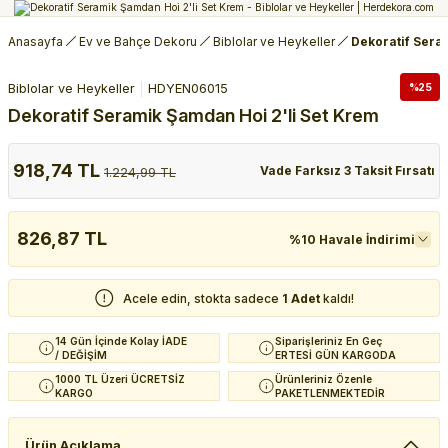
Anasayfa
Ev ve Bahçe Dekoru
Biblolar ve Heykeller
Dekoratif Sera
Biblolar ve Heykeller
HDYEN06015
%25
Dekoratif Seramik Şamdan Hoi 2'li Set Krem
918,74 TL
Vade Farksız 3 Taksit Fırsatı
1.224,99 TL
826,87 TL
%10 Havale İndirimi
Acele edin, stokta sadece
1 Adet
kaldı!
14 Gün İçinde Kolay İADE
Siparişleriniz En Geç
/ DEĞİŞİM
ERTESİ GÜN KARGODA
1000 TL Üzeri ÜCRETSİZ
Ürünleriniz Özenle
KARGO
PAKETLENMEKTEDİR
Ürün Açıklama