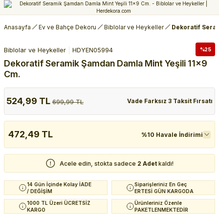
Anasayfa
Ev ve Bahçe Dekoru
Biblolar ve Heykeller
Dekoratif Sera
Biblolar ve Heykeller
HDYEN05994
%25
Dekoratif Seramik Şamdan Damla Mint Yeşili 11x9
Cm.
524,99 TL
Vade Farksız 3 Taksit Fırsatı
699,99 TL
472,49 TL
%10 Havale İndirimi
Acele edin, stokta sadece
2 Adet
kaldı!
14 Gün İçinde Kolay İADE
Siparişleriniz En Geç
/ DEĞİŞİM
ERTESİ GÜN KARGODA
1000 TL Üzeri ÜCRETSİZ
Ürünleriniz Özenle
KARGO
PAKETLENMEKTEDİR