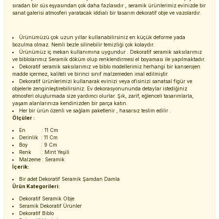
sıradan bir süs eşyasından çok daha fazlasıdır , seramik ürünlerimiz evinizde bir
sanat galerisi atmosferi yaratacak iddialı bir tasarım dekoratif obje ve vazolardır.
Ürünümüzü çok uzun yıllar kullanabilirsiniz en küçük deforme yada
bozulma olmaz. Nemli bezle silinebilir temizliği çok kolaydır.
Ürünümüz iç mekan kullanımına uygundur . Dekoratif seramik saksılarımız
ve biblolarımız Seramik döküm olup renklendirmesi el boyaması ile yapılmaktadır.
Dekoratif seramik saksılarımız ve biblo modellerimiz herhangi bir kanserojen
madde içermez, kaliteli ve birinci sınıf malzemeden imal edilmiştir.
Dekoratif ürünlerimizi kullanarak evinizi veya ofisinizi sanatsal figür ve
objelerle zenginleştirebilirsiniz. Ev dekorasyonununda detaylar istediğiniz
atmosferi oluşturmada size yardımcı olurlar. Şık, zarif, eğlenceli tasarımlarla,
yaşam alanlarınıza kendinizden bir parça katın.
Her bir ürün özenli ve sağlam paketlenir , hasarsız teslim edilir .
Ölçüler :
En : 11 Cm
Derinlik : 11 Cm
Boy : 9 Cm
Renk : Mint Yeşili
Malzeme : Seramik
İçerik:
Bir adet Dekoratif Seramik Şamdan Damla
Ürün Kategorileri:
Dekoratif Seramik Obje
Seramik Dekoratif Ürünler
Dekoratif Biblo