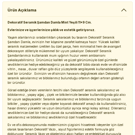
Ürün Açıklama
Dekoratif Seramik Şamdan Damla Mint Yeşili 11x9 Cm.
Evlerinize ve işyerlerinize şıklık ve estetik getiriyoruz.
Yaşam alanlarınızı sıradanlıktan çıkaracak bu tasarım Dekoratif Seramik
Şamdan Damla, evinizin her köşesine zarafet katmaya hazır. Yüksek kaliteli
seramik malzemeden üretilen bu özel parça, hem minimalist hem de avangart
dekorasyon stilleriyle mükemmel bir uyum yakalıyor. Dekoratif Seramik
Şamdanlarımızı kullanarak mum ışığının huzur veren ambiansını
yakalayabilirsiniz. Ürünümüz kaliteli ve güzel görünümüyle özel günlerde
sevdiklerinize hediye edebileceğiniz ya da dekoratif biblo olarak evde ve ofisinizde
vitrin , masa , duvar rafları gibi düz yüzeylerde sergileyerek kullanabileceğiniz
özel bir üründür . Evinizin ve ofisinizin havasını değiştirecek olan Dekoratif
seramik saksılarımız ve biblolarımız bulunduğu ortamın değeri artıran gösterişli
bir üründür.
Görsel estetiğe önem verenlerin tercihi olan Dekoratif seramik saksılarımız ve
biblolarımız , yapay ağaç , çiçek ve bitkilerinizle beraber kullanıldığında göz alıcı
bir uyum sağlayacaktır. Seramik saksılarımız ve biblolarımız tarzınıza uygun
bitkiler , yapay çiçekler veya objeler koyarak dekoratif amaçlı da kullanabilirsiniz,
hasar direnci yüksektir ve uzun ömürlüdür ayrıca rengi kolay solmaz. Dilerseniz
sevdiklerinize özel bir hediye olarak da sunabileceğiniz Dekoratif seramik
saksılarımız ve biblolarımız sevdiklerinizi özel hissettirecektir.
Ev ve ofis dekorasyonunda modernizmin çizgisini hissetmek isteyenler için özel
olarak tasarlanan Dekoratif Vazo , soyut figürlerimiz estetik formuyla göz
dolduruyor. Seramik Vazo ve objelerimiz akıcı hatları ve entelektüel duruşuyla