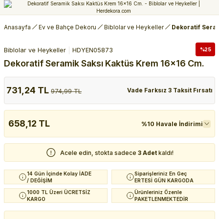
Anasayfa
Ev ve Bahçe Dekoru
Biblolar ve Heykeller
Dekoratif Sera
Biblolar ve Heykeller
HDYEN05873
%25
Dekoratif Seramik Saksı Kaktüs Krem 16x16 Cm.
731,24 TL
Vade Farksız 3 Taksit Fırsatı
974,99 TL
658,12 TL
%10 Havale İndirimi
Acele edin, stokta sadece
3 Adet
kaldı!
14 Gün İçinde Kolay İADE
Siparişleriniz En Geç
/ DEĞİŞİM
ERTESİ GÜN KARGODA
1000 TL Üzeri ÜCRETSİZ
Ürünleriniz Özenle
KARGO
PAKETLENMEKTEDİR