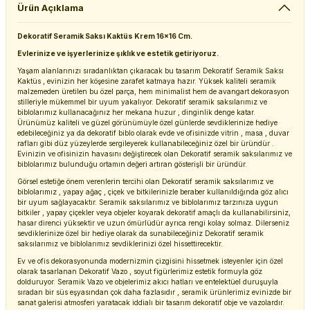
Ürün Açıklama
Dekoratif Seramik Saksı Kaktüs Krem 16x16 Cm.
Evlerinize ve işyerlerinize şıklık ve estetik getiriyoruz.
Yaşam alanlarınızı sıradanlıktan çıkaracak bu tasarım Dekoratif Seramik Saksı
Kaktüs , evinizin her köşesine zarafet katmaya hazır. Yüksek kaliteli seramik
malzemeden üretilen bu özel parça, hem minimalist hem de avangart dekorasyon
stilleriyle mükemmel bir uyum yakalıyor. Dekoratif seramik saksılarımız ve
biblolarımız kullanacağınız her mekana huzur , dinginlik denge katar.
Ürünümüz kaliteli ve güzel görünümüyle özel günlerde sevdiklerinize hediye
edebileceğiniz ya da dekoratif biblo olarak evde ve ofisinizde vitrin , masa , duvar
rafları gibi düz yüzeylerde sergileyerek kullanabileceğiniz özel bir üründür .
Evinizin ve ofisinizin havasını değiştirecek olan Dekoratif seramik saksılarımız ve
biblolarımız bulunduğu ortamın değeri artıran gösterişli bir üründür.
Görsel estetiğe önem verenlerin tercihi olan Dekoratif seramik saksılarımız ve
biblolarımız , yapay ağaç , çiçek ve bitkilerinizle beraber kullanıldığında göz alıcı
bir uyum sağlayacaktır. Seramik saksılarımız ve biblolarımız tarzınıza uygun
bitkiler , yapay çiçekler veya objeler koyarak dekoratif amaçlı da kullanabilirsiniz,
hasar direnci yüksektir ve uzun ömürlüdür ayrıca rengi kolay solmaz. Dilerseniz
sevdiklerinize özel bir hediye olarak da sunabileceğiniz Dekoratif seramik
saksılarımız ve biblolarımız sevdiklerinizi özel hissettirecektir.
Ev ve ofis dekorasyonunda modernizmin çizgisini hissetmek isteyenler için özel
olarak tasarlanan Dekoratif Vazo , soyut figürlerimiz estetik formuyla göz
dolduruyor. Seramik Vazo ve objelerimiz akıcı hatları ve entelektüel duruşuyla
sıradan bir süs eşyasından çok daha fazlasıdır , seramik ürünlerimiz evinizde bir
sanat galerisi atmosferi yaratacak iddialı bir tasarım dekoratif obje ve vazolardır.