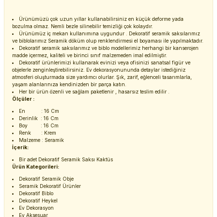
Ürünümüzü çok uzun yıllar kullanabilirsiniz en küçük deforme yada
bozulma olmaz. Nemli bezle silinebilir temizliği çok kolaydır.
Ürünümüz iç mekan kullanımına uygundur . Dekoratif seramik saksılarımız
ve biblolarımız Seramik döküm olup renklendirmesi el boyaması ile yapılmaktadır.
Dekoratif seramik saksılarımız ve biblo modellerimiz herhangi bir kanserojen
madde içermez, kaliteli ve birinci sınıf malzemeden imal edilmiştir.
Dekoratif ürünlerimizi kullanarak evinizi veya ofisinizi sanatsal figür ve
objelerle zenginleştirebilirsiniz. Ev dekorasyonununda detaylar istediğiniz
atmosferi oluşturmada size yardımcı olurlar. Şık, zarif, eğlenceli tasarımlarla,
yaşam alanlarınıza kendinizden bir parça katın.
Her bir ürün özenli ve sağlam paketlenir , hasarsız teslim edilir .
Ölçüler :
En : 16 Cm
Derinlik : 16 Cm
Boy : 16 Cm
Renk : Krem
Malzeme : Seramik
İçerik:
Bir adet Dekoratif Seramik Saksı Kaktüs
Ürün Kategorileri:
Dekoratif Seramik Obje
Seramik Dekoratif Ürünler
Dekoratif Biblo
Dekoratif Heykel
Ev Dekorasyon
Ev Aksesuar