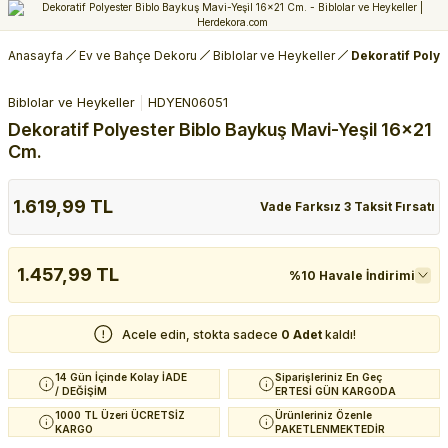
Anasayfa
Ev ve Bahçe Dekoru
Biblolar ve Heykeller
Dekoratif Polye
Biblolar ve Heykeller
HDYEN06051
Dekoratif Polyester Biblo Baykuş Mavi-Yeşil 16x21
Cm.
1.619,99 TL
Vade Farksız 3 Taksit Fırsatı
1.457,99 TL
%10 Havale İndirimi
Acele edin, stokta sadece
0 Adet
kaldı!
14 Gün İçinde Kolay İADE
Siparişleriniz En Geç
/ DEĞİŞİM
ERTESİ GÜN KARGODA
1000 TL Üzeri ÜCRETSİZ
Ürünleriniz Özenle
KARGO
PAKETLENMEKTEDİR