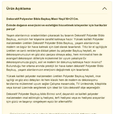
Ürün Açıklama
Dekoratif Polyester Biblo Baykuş Mavi-Yeşil 16x21 Cm.
Evinde doğanın enerjisini ve estetiğini hissetmek isteyenler için harika bir
parça!
Yaşam alanlarınızı sıradanlıktan çıkaracak bu tasarım Dekoratif Polyester Biblo
Baykuş , evinizin her köşesine zarafet katmaya hazır. Yüksek kaliteli Polyester
malzemeden üretilen Dekoratif Polyester Biblo Baykuş , yaşam alanlarınıza
modern ve özgür bir hava katmak için özel olarak tasarlandı. Titiz bir el işçiliğiyle
üretilen ve canlı renkleriyle dikkat çeken bu polyester Baykuş heykeli, ev
dekorasyonunuzun en göz alıcı parçası olmaya aday, hem minimalist hem de
avangart dekorasyon stilleriyle mükemmel bir uyum yakalıyor.Ev
dekorasyonunuza güçlü, asil ve modern bir dokunuş katmaya hazır mısınız?
Bulunduğu her ortama anında prestijli bir hava katan dekoratif Polyester Biblo
Baykuş , yaşam alanlarınızın enerjisini değiştirmek için tasarlandı.
Yüksek kaliteli polyester malzemeden üretilen Polyester Baykuş heykeli, ince
işçiliği ve göz alıcı detayları ile hem klasik hem de modern ev dekorasyonu
tarzlarına mükemmel uyum sağlar.Çalışma masanızda, TV ünitesinde, kitaplıkta
veya konsol üzerinde sergilemek için ideal bir lüks dekoratif obje seçeneğidir.
Dekoratif Polyester Baykuş biblo Birinci sınıf, dayanıklı ve kaliteli polyester
malzemeden imal edilmiştir.iş hediyesi, terfi hediyesi veya ev hediyesi arayanlar
için gücü ve başarıyı simgeleyen eşsiz bir alternatiftir.