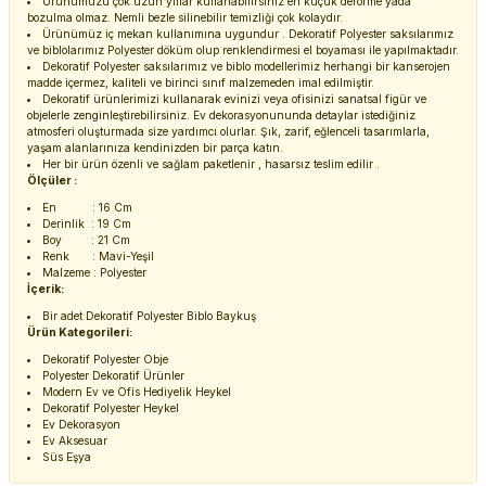
Ürünümüzü çok uzun yıllar kullanabilirsiniz en küçük deforme yada
bozulma olmaz. Nemli bezle silinebilir temizliği çok kolaydır.
Ürünümüz iç mekan kullanımına uygundur . Dekoratif Polyester saksılarımız
ve biblolarımız Polyester döküm olup renklendirmesi el boyaması ile yapılmaktadır.
Dekoratif Polyester saksılarımız ve biblo modellerimiz herhangi bir kanserojen
madde içermez, kaliteli ve birinci sınıf malzemeden imal edilmiştir.
Dekoratif ürünlerimizi kullanarak evinizi veya ofisinizi sanatsal figür ve
objelerle zenginleştirebilirsiniz. Ev dekorasyonununda detaylar istediğiniz
atmosferi oluşturmada size yardımcı olurlar. Şık, zarif, eğlenceli tasarımlarla,
yaşam alanlarınıza kendinizden bir parça katın.
Her bir ürün özenli ve sağlam paketlenir , hasarsız teslim edilir .
Ölçüler :
En : 16 Cm
Derinlik : 19 Cm
Boy : 21 Cm
Renk : Mavi-Yeşil
Malzeme : Polyester
İçerik:
Bir adet Dekoratif Polyester Biblo Baykuş
Ürün Kategorileri:
Dekoratif Polyester Obje
Polyester Dekoratif Ürünler
Modern Ev ve Ofis Hediyelik Heykel
Dekoratif Polyester Heykel
Ev Dekorasyon
Ev Aksesuar
Süs Eşya