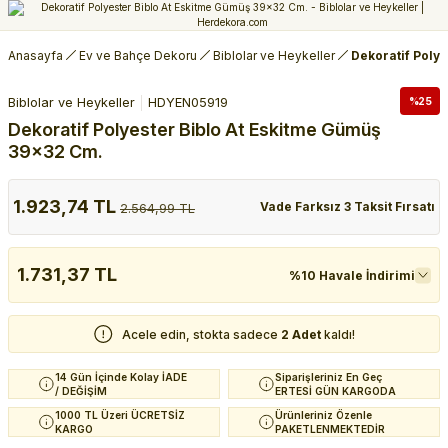
Anasayfa
Ev ve Bahçe Dekoru
Biblolar ve Heykeller
Dekoratif Poly
Biblolar ve Heykeller
HDYEN05919
%25
Dekoratif Polyester Biblo At Eskitme Gümüş
39x32 Cm.
1.923,74 TL
Vade Farksız 3 Taksit Fırsatı
2.564,99 TL
1.731,37 TL
%10 Havale İndirimi
Acele edin, stokta sadece
2 Adet
kaldı!
14 Gün İçinde Kolay İADE
Siparişleriniz En Geç
/ DEĞİŞİM
ERTESİ GÜN KARGODA
1000 TL Üzeri ÜCRETSİZ
Ürünleriniz Özenle
KARGO
PAKETLENMEKTEDİR