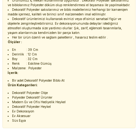
Ürünümüz iç mekan kullanımına uygundur . Dekoratif Polyester saksılarımız
ve biblolarımız Polyester döküm olup renklendirmesi el boyaması ile yapılmaktadır.
Dekoratif Polyester saksılarımız ve biblo modellerimiz herhangi bir kanserojen
madde içermez, kaliteli ve birinci sınıf malzemeden imal edilmiştir.
Dekoratif ürünlerimizi kullanarak evinizi veya ofisinizi sanatsal figür ve
objelerle zenginleştirebilirsiniz. Ev dekorasyonununda detaylar istediğiniz
atmosferi oluşturmada size yardımcı olurlar. Şık, zarif, eğlenceli tasarımlarla,
yaşam alanlarınıza kendinizden bir parça katın.
Her bir ürün özenli ve sağlam paketlenir , hasarsız teslim edilir .
Ölçüler :
En : 39 Cm
Derinlik : 12 Cm
Boy : 32 Cm
Renk : Eskitme Gümüş
Malzeme : Polyester
İçerik:
Bir adet Dekoratif Polyester Biblo At
Ürün Kategorileri:
Dekoratif Polyester Obje
Polyester Dekoratif Ürünler
Modern Ev ve Ofis Hediyelik Heykel
Dekoratif Polyester Heykel
Ev Dekorasyon
Ev Aksesuar
Süs Eşya