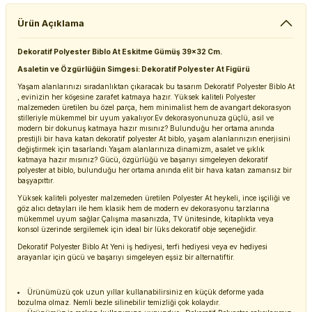
Ürün Açıklama
Dekoratif Polyester Biblo At Eskitme Gümüş 39x32 Cm.
Asaletin ve Özgürlüğün Simgesi: Dekoratif Polyester At Figürü
Yaşam alanlarınızı sıradanlıktan çıkaracak bu tasarım Dekoratif Polyester Biblo At
, evinizin her köşesine zarafet katmaya hazır. Yüksek kaliteli Polyester
malzemeden üretilen bu özel parça, hem minimalist hem de avangart dekorasyon
stilleriyle mükemmel bir uyum yakalıyor.Ev dekorasyonunuza güçlü, asil ve
modern bir dokunuş katmaya hazır mısınız? Bulunduğu her ortama anında
prestijli bir hava katan dekoratif polyester At biblo, yaşam alanlarınızın enerjisini
değiştirmek için tasarlandı.Yaşam alanlarınıza dinamizm, asalet ve şıklık
katmaya hazır mısınız? Gücü, özgürlüğü ve başarıyı simgeleyen dekoratif
polyester at biblo, bulunduğu her ortama anında elit bir hava katan zamansız bir
başyapıttır.
Yüksek kaliteli polyester malzemeden üretilen Polyester At heykeli, ince işçiliği ve
göz alıcı detayları ile hem klasik hem de modern ev dekorasyonu tarzlarına
mükemmel uyum sağlar.Çalışma masanızda, TV ünitesinde, kitaplıkta veya
konsol üzerinde sergilemek için ideal bir lüks dekoratif obje seçeneğidir.
Dekoratif Polyester Biblo At Yeni iş hediyesi, terfi hediyesi veya ev hediyesi
arayanlar için gücü ve başarıyı simgeleyen eşsiz bir alternatiftir.
Ürünümüzü çok uzun yıllar kullanabilirsiniz en küçük deforme yada
bozulma olmaz. Nemli bezle silinebilir temizliği çok kolaydır.