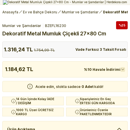
Anasayfa
Ev ve Bahçe Dekoru
Mumlar ve Şamdanlar
Dekoratif Met
Mumlar ve Şamdanlar
BZEFL16230
%25
Dekoratif Metal Mumluk Çiçekli 27x80 Cm
1.316,24 TL
Vade Farksız 3 Taksit Fırsatı
1.754,99 TL
1.184,62 TL
%10 Havale İndirimi
Acele edin, stokta sadece
0 Adet
kaldı!
14 Gün İçinde Kolay İADE
Siparişleriniz En Geç
/ DEĞİŞİM
ERTESİ GÜN KARGODA
1000 TL Üzeri ÜCRETSİZ
Ürünleriniz Özenle
KARGO
PAKETLENMEKTEDİR
Ürün Açıklama