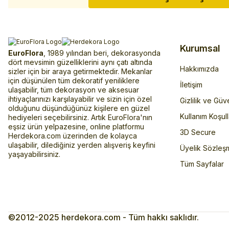
Kurumsal
EuroFlora
, 1989 yılından beri, dekorasyonda
dört mevsimin güzelliklerini aynı çatı altında
Hakkımızda
sizler için bir araya getirmektedir. Mekanlar
için düşünülen tüm dekoratif yeniliklere
İletişim
ulaşabilir, tüm dekorasyon ve aksesuar
ihtiyaçlarınızı karşılayabilir ve sizin için özel
Gizlilik ve Güv
olduğunu düşündüğünüz kişilere en güzel
Kullanım Koşull
hediyeleri seçebilirsiniz. Artık EuroFlora'nın
eşsiz ürün yelpazesine, online platformu
3D Secure
Herdekora.com üzerinden de kolayca
ulaşabilir, dilediğiniz yerden alışveriş keyfini
Üyelik Sözleş
yaşayabilirsiniz.
Tüm Sayfalar
©2012-2025 herdekora.com - Tüm hakkı saklıdır.