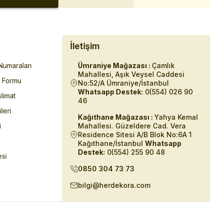
İletişim
umaraları
Ümraniye Mağazası :
Çamlık
Mahallesi, Aşık Veysel Caddesi
m Formu
No:52/A Ümraniye/İstanbul
Whatsapp Destek:
0(554) 026 90
limat
46
ileri
Kağıthane Mağazası :
Yahya Kemal
i
Mahallesi. Güzeldere Cad. Vera
Residence Sitesi A/B Blok No:6A 1
Kağıthane/İstanbul
Whatsapp
Destek:
0(554) 255 90 48
esi
0850 304 73 73
bilgi@herdekora.com