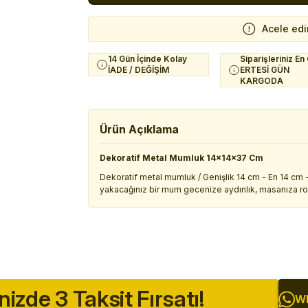
Acele edi
14 Gün İçinde Kolay
Siparişleriniz En
İADE / DEĞİŞİM
ERTESİ GÜN
KARGODA
Ürün Açıklama
Dekoratif Metal Mumluk 14x14x37 Cm
Dekoratif metal mumluk / Genişlik 14 cm - En 14 cm - 
yakacağınız bir mum gecenize aydınlık, masanıza r
inizde 3 Taksit Fırsatı!
Wh