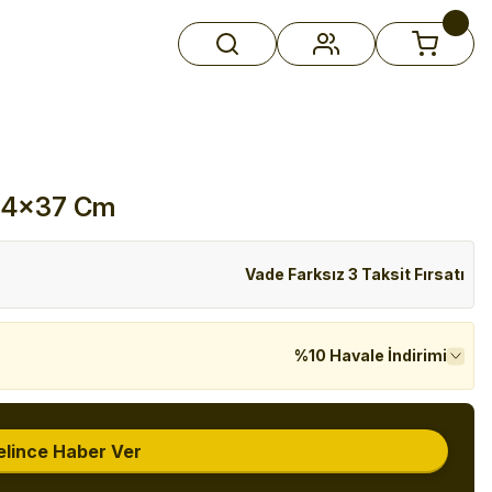
x14x37 Cm
Vade Farksız 3 Taksit Fırsatı
%10 Havale İndirimi
elince Haber Ver