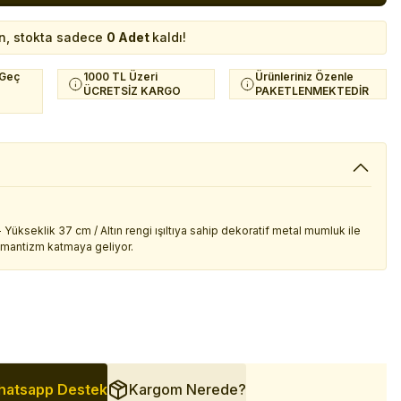
n, stokta sadece
0 Adet
kaldı!
 Geç
1000 TL Üzeri
Ürünleriniz Özenle
ÜCRETSİZ KARGO
PAKETLENMEKTEDİR
Yükseklik 37 cm / Altın rengi ışıltıya sahip dekoratif metal mumluk ile
omantizm katmaya geliyor.
atsapp Destek
Kargom Nerede?