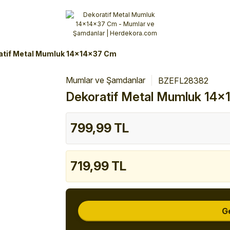
Alışverişlerinizde 3 Taksit Fırsatı!
İlk siparişinizi verin!
%10 Havale İndirimi
Şimdi Alışveriş yap!
atif Metal Mumluk 14x14x37 Cm
Mumlar ve Şamdanlar
BZEFL28382
Dekoratif Metal Mumluk 14
799,99 TL
719,99 TL
G