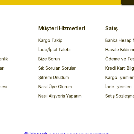
Müşteri Hizmetleri
Satış
Kargo Takip
Banka Hesap N
İade/İptal Talebi
Havale Bildiri
enlik
Bize Sorun
Ödeme ve Tes
arı
Sık Sorulan Sorular
Kredi Kartı Bilg
Şifremi Unuttum
Kargo İşlemler
mesi
Nasıl Üye Olurum
İade İşlemleri
Nasıl Alışveriş Yaparım
Satış Sözleşm