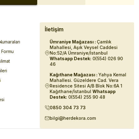
İletişim
umaraları
Ümraniye Mağazası :
Çamlık
Mahallesi, Aşık Veysel Caddesi
m Formu
No:52/A Ümraniye/İstanbul
Whatsapp Destek:
0(554) 026 90
limat
46
ileri
Kağıthane Mağazası :
Yahya Kemal
i
Mahallesi. Güzeldere Cad. Vera
Residence Sitesi A/B Blok No:6A 1
Kağıthane/İstanbul
Whatsapp
Destek:
0(554) 255 90 48
esi
0850 304 73 73
bilgi@herdekora.com