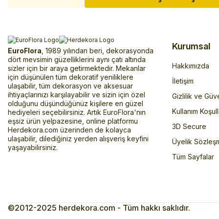
Kurumsal
EuroFlora
, 1989 yılından beri, dekorasyonda
dört mevsimin güzelliklerini aynı çatı altında
Hakkımızda
sizler için bir araya getirmektedir. Mekanlar
için düşünülen tüm dekoratif yeniliklere
İletişim
ulaşabilir, tüm dekorasyon ve aksesuar
ihtiyaçlarınızı karşılayabilir ve sizin için özel
Gizlilik ve Güv
olduğunu düşündüğünüz kişilere en güzel
Kullanım Koşull
hediyeleri seçebilirsiniz. Artık EuroFlora'nın
eşsiz ürün yelpazesine, online platformu
3D Secure
Herdekora.com üzerinden de kolayca
ulaşabilir, dilediğiniz yerden alışveriş keyfini
Üyelik Sözleş
yaşayabilirsiniz.
Tüm Sayfalar
©2012-2025 herdekora.com - Tüm hakkı saklıdır.