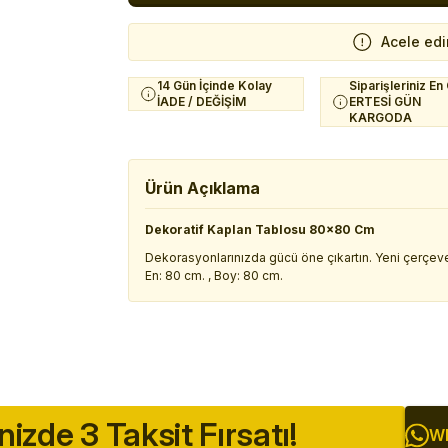
Acele edi
14 Gün İçinde Kolay
Siparişleriniz En
İADE / DEĞİŞİM
ERTESİ GÜN
KARGODA
Ürün Açıklama
Dekoratif Kaplan Tablosu 80x80 Cm
Dekorasyonlarınızda gücü öne çıkartın. Yeni çerçeveli
En: 80 cm. , Boy: 80 cm.
inizde 3 Taksit Fırsatı!
Wh