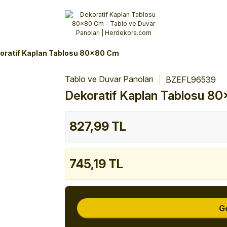
Alışverişlerinizde 3 Taksit Fırsatı!
İlk siparişinizi verin!
%10 Havale İndirimi
Şimdi Alışveriş yap!
oratif Kaplan Tablosu 80x80 Cm
Tablo ve Duvar Panoları
BZEFL96539
Dekoratif Kaplan Tablosu 8
827,99 TL
745,19 TL
G