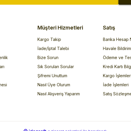
Müşteri Hizmetleri
Satış
Kargo Takip
Banka Hesap N
İade/İptal Talebi
Havale Bildiri
enlik
Bize Sorun
Ödeme ve Tes
arı
Sık Sorulan Sorular
Kredi Kartı Bilg
Şifremi Unuttum
Kargo İşlemler
mesi
Nasıl Üye Olurum
İade İşlemleri
Nasıl Alışveriş Yaparım
Satış Sözleşm