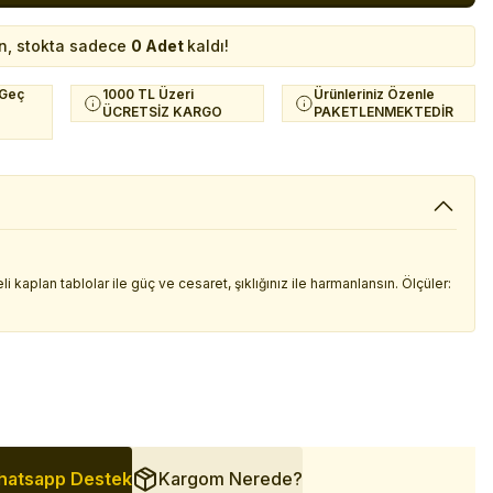
n, stokta sadece
0 Adet
kaldı!
 Geç
1000 TL Üzeri
Ürünleriniz Özenle
ÜCRETSİZ KARGO
PAKETLENMEKTEDİR
 kaplan tablolar ile güç ve cesaret, şıklığınız ile harmanlansın. Ölçüler:
atsapp Destek
Kargom Nerede?