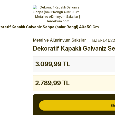
Alışverişlerinizde 3 Taksit Fırsatı!
İlk siparişinizi verin!
%10 Havale İndirimi
Şimdi Alışveriş yap!
oratif Kapaklı Galvaniz Sehpa (bakır Rengi) 40x50 Cm
Metal ve Alüminyum Saksılar
BZEFL462
Dekoratif Kapaklı Galvaniz 
3.099,99 TL
2.789,99 TL
G