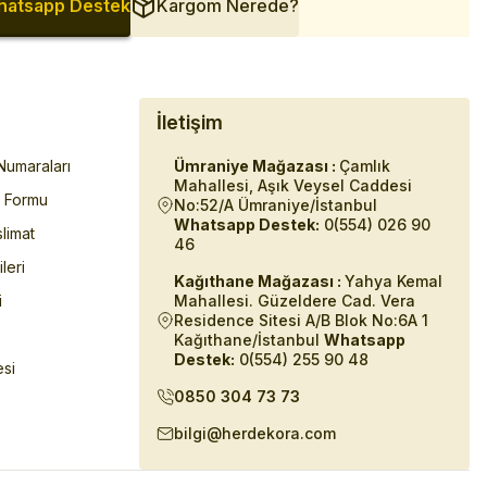
atsapp Destek
Kargom Nerede?
İletişim
umaraları
Ümraniye Mağazası :
Çamlık
Mahallesi, Aşık Veysel Caddesi
m Formu
No:52/A Ümraniye/İstanbul
Whatsapp Destek:
0(554) 026 90
limat
46
ileri
Kağıthane Mağazası :
Yahya Kemal
i
Mahallesi. Güzeldere Cad. Vera
Residence Sitesi A/B Blok No:6A 1
Kağıthane/İstanbul
Whatsapp
Destek:
0(554) 255 90 48
esi
0850 304 73 73
bilgi@herdekora.com