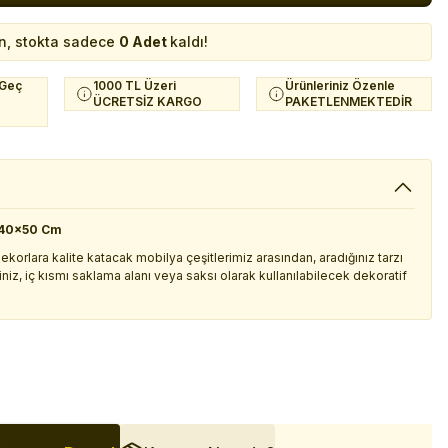
n, stokta sadece
0 Adet
kaldı!
 Geç
1000 TL Üzeri
Ürünleriniz Özenle
ÜCRETSİZ KARGO
PAKETLENMEKTEDİR
) 40x50 Cm
korlara kalite katacak mobilya çeşitlerimiz arasından, aradığınız tarzı
niz, iç kısmı saklama alanı veya saksı olarak kullanılabilecek dekoratif