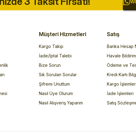
inizde 3 Taksit Fırsatı!
Wh
Müşteri Hizmetleri
Satış
Kargo Takip
Banka Hesap N
İade/İptal Talebi
Havale Bildiri
enlik
Bize Sorun
Ödeme ve Tes
arı
Sık Sorulan Sorular
Kredi Kartı Bilg
Şifremi Unuttum
Kargo İşlemler
mesi
Nasıl Üye Olurum
İade İşlemleri
Nasıl Alışveriş Yaparım
Satış Sözleşm