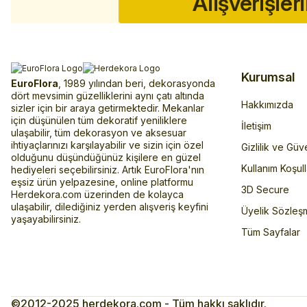
Alışverişler
Kurumsal
EuroFlora
, 1989 yılından beri, dekorasyonda
dört mevsimin güzelliklerini aynı çatı altında
Hakkımızda
sizler için bir araya getirmektedir. Mekanlar
için düşünülen tüm dekoratif yeniliklere
İletişim
ulaşabilir, tüm dekorasyon ve aksesuar
ihtiyaçlarınızı karşılayabilir ve sizin için özel
Gizlilik ve Güv
olduğunu düşündüğünüz kişilere en güzel
Kullanım Koşull
hediyeleri seçebilirsiniz. Artık EuroFlora'nın
eşsiz ürün yelpazesine, online platformu
3D Secure
Herdekora.com üzerinden de kolayca
ulaşabilir, dilediğiniz yerden alışveriş keyfini
Üyelik Sözleş
yaşayabilirsiniz.
Tüm Sayfalar
©2012-2025 herdekora.com - Tüm hakkı saklıdır.