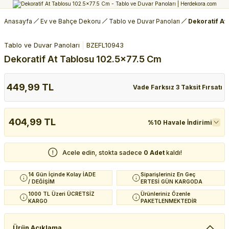
Anasayfa
Ev ve Bahçe Dekoru
Tablo ve Duvar Panoları
Dekoratif At
Tablo ve Duvar Panoları
BZEFL10943
Dekoratif At Tablosu 102.5x77.5 Cm
449,99 TL
Vade Farksız 3 Taksit Fırsatı
404,99 TL
%10 Havale İndirimi
Acele edin, stokta sadece
0 Adet
kaldı!
14 Gün İçinde Kolay İADE
Siparişleriniz En Geç
/ DEĞİŞİM
ERTESİ GÜN KARGODA
1000 TL Üzeri ÜCRETSİZ
Ürünleriniz Özenle
KARGO
PAKETLENMEKTEDİR
Ürün Açıklama