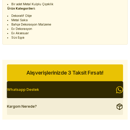
Bir adet Metal Kulplu Çiçeklik
Ürün Kategorileri:
Dekoratif Obje
Metal Saksı
Bahçe Dekorasyon Malzeme
Ev Dekorasyon
Ev Aksesuar
Süs Eşya
Alışverişlerinizde 3 Taksit Fırsatı!
Whatsapp Destek
Kargom Nerede?