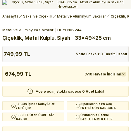
Anasayfa
Saksı ve Çiçeklik
Metal ve Alüminyum Saksılar
Çiçeklik, 
Metal ve Alüminyum Saksılar
HDYEN02244
Çiçeklik, Metal Kulplu, Siyah - 33x49x25 cm
749,99 TL
Vade Farksız 3 Taksit Fırsatı
674,99 TL
%10 Havale İndirimi
Acele edin, stokta sadece
0 Adet
kaldı!
14 Gün İçinde Kolay İADE
Siparişleriniz En Geç
/ DEĞİŞİM
ERTESİ GÜN KARGODA
1000 TL Üzeri ÜCRETSİZ
Ürünleriniz Özenle
KARGO
PAKETLENMEKTEDİR