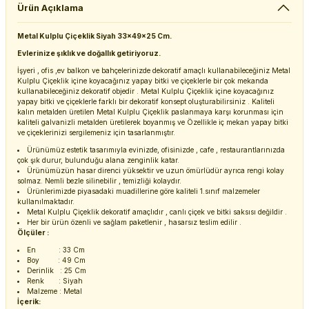
Ürün Açıklama
Metal Kulplu Çiçeklik Siyah 33x49x25 Cm.
Evlerinize şıklık ve doğallık getiriyoruz.
İşyeri , ofis ,ev balkon ve bahçelerinizde dekoratif amaçlı kullanabileceğiniz Metal
Kulplu Çiçeklik içine koyacağınız yapay bitki ve çiçeklerle bir çok mekanda
kullanabileceğiniz dekoratif objedir . Metal Kulplu Çiçeklik içine koyacağınız
yapay bitki ve çiçeklerle farklı bir dekoratif konsept oluşturabilirsiniz . Kaliteli
kalın metalden üretilen Metal Kulplu Çiçeklik paslanmaya karşı korunması için
kaliteli galvanizli metalden üretilerek boyanmış ve Özellikle iç mekan yapay bitki
ve çiçeklerinizi sergilemeniz için tasarlanmıştır.
Ürünümüz estetik tasarımıyla evinizde, ofisinizde , cafe , restaurantlarınızda
çok şık durur, bulunduğu alana zenginlik katar.
Ürünümüzün hasar direnci yüksektir ve uzun ömürlüdür ayrıca rengi kolay
solmaz. Nemli bezle silinebilir , temizliği kolaydır.
Ürünlerimizde piyasadaki muadillerine göre kaliteli 1.sınıf malzemeler
kullanılmaktadır.
Metal Kulplu Çiçeklik dekoratif amaçlıdır , canlı çiçek ve bitki saksısı değildir .
Her bir ürün özenli ve sağlam paketlenir , hasarsız teslim edilir .
Ölçüler :
En : 33 Cm
Boy : 49 Cm
Derinlik : 25 Cm
Renk : Siyah
Malzeme : Metal
İçerik: