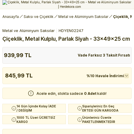
Anasayfa
Saksı ve Çiçeklik
Metal ve Alüminyum Saksılar
Çiçeklik, 
Metal ve Alüminyum Saksılar
HDYEN02247
Çiçeklik, Metal Kulplu, Parlak Siyah - 33x49x25 cm
939,99 TL
Vade Farksız 3 Taksit Fırsatı
845,99 TL
%10 Havale İndirimi
Acele edin, stokta sadece
0 Adet
kaldı!
14 Gün İçinde Kolay İADE
Siparişleriniz En Geç
/ DEĞİŞİM
ERTESİ GÜN KARGODA
1000 TL Üzeri ÜCRETSİZ
Ürünleriniz Özenle
KARGO
PAKETLENMEKTEDİR