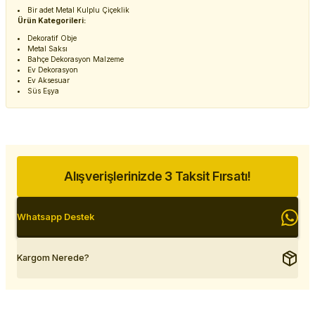
Bir adet Metal Kulplu Çiçeklik
Ürün Kategorileri:
Dekoratif Obje
Metal Saksı
Bahçe Dekorasyon Malzeme
Ev Dekorasyon
Ev Aksesuar
Süs Eşya
Alışverişlerinizde 3 Taksit Fırsatı!
Whatsapp Destek
Kargom Nerede?