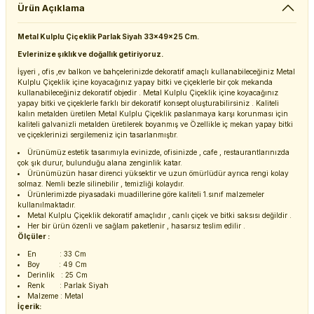
Ürün Açıklama
Metal Kulplu Çiçeklik Parlak Siyah 33x49x25 Cm.
Evlerinize şıklık ve doğallık getiriyoruz.
İşyeri , ofis ,ev balkon ve bahçelerinizde dekoratif amaçlı kullanabileceğiniz Metal
Kulplu Çiçeklik içine koyacağınız yapay bitki ve çiçeklerle bir çok mekanda
kullanabileceğiniz dekoratif objedir . Metal Kulplu Çiçeklik içine koyacağınız
yapay bitki ve çiçeklerle farklı bir dekoratif konsept oluşturabilirsiniz . Kaliteli
kalın metalden üretilen Metal Kulplu Çiçeklik paslanmaya karşı korunması için
kaliteli galvanizli metalden üretilerek boyanmış ve Özellikle iç mekan yapay bitki
ve çiçeklerinizi sergilemeniz için tasarlanmıştır.
Ürünümüz estetik tasarımıyla evinizde, ofisinizde , cafe , restaurantlarınızda
çok şık durur, bulunduğu alana zenginlik katar.
Ürünümüzün hasar direnci yüksektir ve uzun ömürlüdür ayrıca rengi kolay
solmaz. Nemli bezle silinebilir , temizliği kolaydır.
Ürünlerimizde piyasadaki muadillerine göre kaliteli 1.sınıf malzemeler
kullanılmaktadır.
Metal Kulplu Çiçeklik dekoratif amaçlıdır , canlı çiçek ve bitki saksısı değildir .
Her bir ürün özenli ve sağlam paketlenir , hasarsız teslim edilir .
Ölçüler :
En : 33 Cm
Boy : 49 Cm
Derinlik : 25 Cm
Renk : Parlak Siyah
Malzeme : Metal
İçerik: