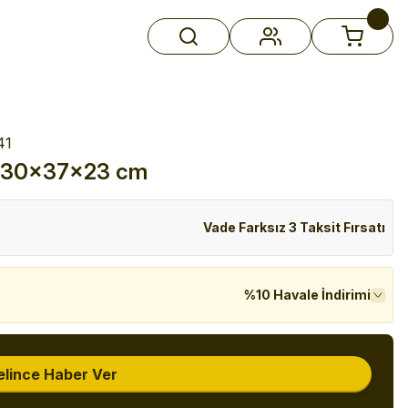
41
n - 30x37x23 cm
Vade Farksız 3 Taksit Fırsatı
%10 Havale İndirimi
elince Haber Ver