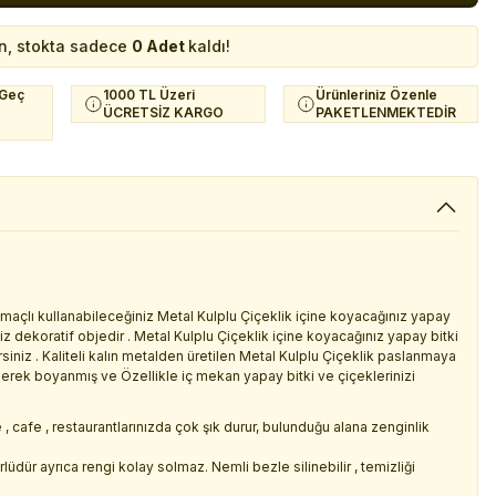
n, stokta sadece
0 Adet
kaldı!
 Geç
1000 TL Üzeri
Ürünleriniz Özenle
ÜCRETSİZ KARGO
PAKETLENMEKTEDİR
 amaçlı kullanabileceğiniz Metal Kulplu Çiçeklik içine koyacağınız yapay
z dekoratif objedir . Metal Kulplu Çiçeklik içine koyacağınız yapay bitki
irsiniz . Kaliteli kalın metalden üretilen Metal Kulplu Çiçeklik paslanmaya
tilerek boyanmış ve Özellikle iç mekan yapay bitki ve çiçeklerinizi
, cafe , restaurantlarınızda çok şık durur, bulunduğu alana zenginlik
dür ayrıca rengi kolay solmaz. Nemli bezle silinebilir , temizliği