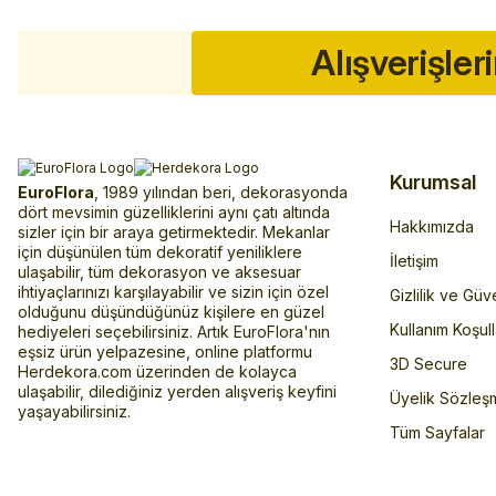
Alışverişler
Kurumsal
EuroFlora
, 1989 yılından beri, dekorasyonda
dört mevsimin güzelliklerini aynı çatı altında
Hakkımızda
sizler için bir araya getirmektedir. Mekanlar
için düşünülen tüm dekoratif yeniliklere
İletişim
ulaşabilir, tüm dekorasyon ve aksesuar
ihtiyaçlarınızı karşılayabilir ve sizin için özel
Gizlilik ve Güv
olduğunu düşündüğünüz kişilere en güzel
Kullanım Koşull
hediyeleri seçebilirsiniz. Artık EuroFlora'nın
eşsiz ürün yelpazesine, online platformu
3D Secure
Herdekora.com üzerinden de kolayca
ulaşabilir, dilediğiniz yerden alışveriş keyfini
Üyelik Sözleş
yaşayabilirsiniz.
Tüm Sayfalar