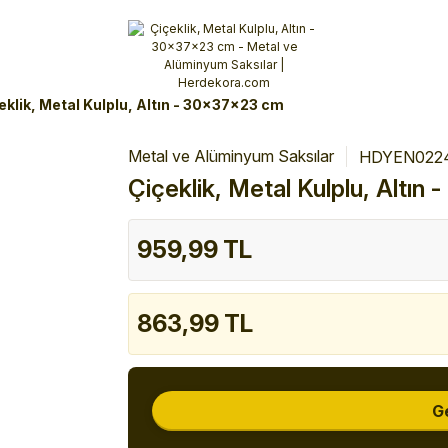
Alışverişlerinizde 3 Taksit Fırsatı!
İlk siparişinizi verin!
%10 Havale İndirimi
Şimdi Alışveriş yap!
eklik, Metal Kulplu, Altın - 30x37x23 cm
Metal ve Alüminyum Saksılar
HDYEN022
Çiçeklik, Metal Kulplu, Altı
959,99 TL
863,99 TL
G