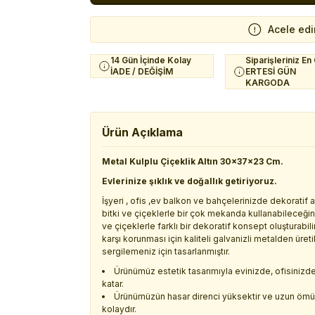
Acele edi
14 Gün İçinde Kolay
Siparişleriniz En
İADE / DEĞİŞİM
ERTESİ GÜN
KARGODA
Ürün Açıklama
Metal Kulplu Çiçeklik Altın 30x37x23 Cm.
Evlerinize şıklık ve doğallık getiriyoruz.
İşyeri , ofis ,ev balkon ve bahçelerinizde dekoratif
bitki ve çiçeklerle bir çok mekanda kullanabileceğini
ve çiçeklerle farklı bir dekoratif konsept oluşturabil
karşı korunması için kaliteli galvanizli metalden üre
sergilemeniz için tasarlanmıştır.
Ürünümüz estetik tasarımıyla evinizde, ofisinizde 
katar.
Ürünümüzün hasar direnci yüksektir ve uzun ömürlü
kolaydır.