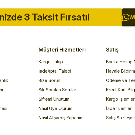
inizde 3 Taksit Fırsatı!
Wh
Müşteri Hizmetleri
Satış
Kargo Takip
Banka Hesap N
İade/İptal Talebi
Havale Bildiri
enlik
Bize Sorun
Ödeme ve Tes
arı
Sık Sorulan Sorular
Kredi Kartı Bilg
Şifremi Unuttum
Kargo İşlemler
mesi
Nasıl Üye Olurum
İade İşlemleri
Nasıl Alışveriş Yaparım
Satış Sözleşm