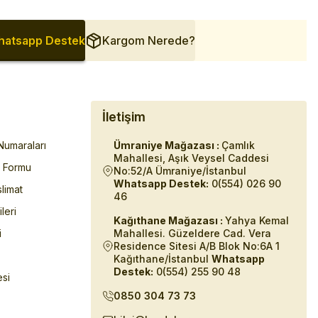
atsapp Destek
Kargom Nerede?
İletişim
umaraları
Ümraniye Mağazası :
Çamlık
Mahallesi, Aşık Veysel Caddesi
m Formu
No:52/A Ümraniye/İstanbul
Whatsapp Destek:
0(554) 026 90
limat
46
ileri
Kağıthane Mağazası :
Yahya Kemal
i
Mahallesi. Güzeldere Cad. Vera
Residence Sitesi A/B Blok No:6A 1
Kağıthane/İstanbul
Whatsapp
Destek:
0(554) 255 90 48
esi
0850 304 73 73