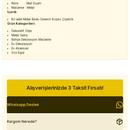
Renk : Mat Siyah
Malzeme : Metal
İçerik:
Bir adet Metal Baskı Desenli Kulplu Çiçeklik
Ürün Kategorileri:
Dekoratif Obje
Metal Saksı
Bahçe Dekorasyon Malzeme
Ev Dekorasyon
Ev Aksesuar
Süs Eşya
Alışverişlerinizde 3 Taksit Fırsatı!
Whatsapp Destek
Kargom Nerede?