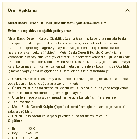
Ürün Açıklama
Metal Baskı Desenli Kulplu Çiçeklik Mat Siyah 33x49x25 Cm.
Evlerinize şıklık ve doğallık getiriyoruz.
Metal Baskı Desenli Kulplu Çiçeklik göz alıcı tasarımı, kabartmalı metala baskı
tekniğiyle üretilen işyeri , ofis ,ev balkon ve bahçelerinizde dekoratif amaçlı
kullanılan, içine koyacağınız yapay bitki ve çiçeklerle bir çok mekanda kendine
hayran bırakan dekoratif objedir . Metal Baskı Desenli Kulplu Çiçeklik içine
koyacağınız yapay bitki ve çiçeklerle farklı bir dekoratif konsept oluşturabilirsiniz
. Kaliteli kalın metalden üretilen Metal Baskı Desenli Kulplu Çiçeklik paslanmaya
karşı korunması için kaliteli galvanizli metalden üretilerek boyanmış ve Özellikle
iç mekan yapay bitki ve çiçeklerinizi sergilemeniz için tasarlanmıştır.
Ürünümüz estetik tasarımıyla evinizde, ofisinizde , cafe , restaurantlarınızda
çok şık durur, bulunduğu alana zenginlik katar.
Ürünümüzün hasar direnci yüksektir ve uzun ömürlüdür ayrıca rengi kolay
solmaz. Nemli bezle silinebilir , temizliği kolaydır.
Ürünlerimizde piyasadaki muadillerine göre kaliteli 1.sınıf malzemeler
kullanılmaktadır.
Metal Baskı Desenli Kulplu Çiçeklik dekoratif amaçlıdır , canlı çiçek ve bitki
saksısı değildir .
Her bir ürün özenli ve sağlam paketlenir , hasarsız teslim edilir .
Ölçüler :
En : 33 Cm
Boy : 49 Cm
Derinlik : 25 Cm