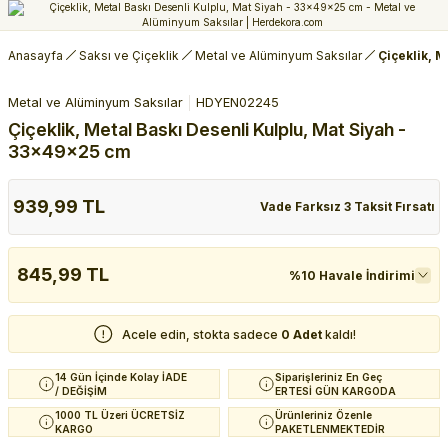
Anasayfa
Saksı ve Çiçeklik
Metal ve Alüminyum Saksılar
Çiçeklik, 
Metal ve Alüminyum Saksılar
HDYEN02245
Çiçeklik, Metal Baskı Desenli Kulplu, Mat Siyah -
33x49x25 cm
939,99 TL
Vade Farksız 3 Taksit Fırsatı
845,99 TL
%10 Havale İndirimi
Acele edin, stokta sadece
0 Adet
kaldı!
14 Gün İçinde Kolay İADE
Siparişleriniz En Geç
/ DEĞİŞİM
ERTESİ GÜN KARGODA
1000 TL Üzeri ÜCRETSİZ
Ürünleriniz Özenle
KARGO
PAKETLENMEKTEDİR