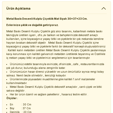
Ürün Açıklama
Metal Baskı Desenli Kulplu Çiçeklik Mat Siyah 30x37x23 Cm.
Evlerinize şıklık ve doğallık getiriyoruz.
Metal Baskı Desenli Kulplu Çiçeklik göz alıcı tasarımı, kabartmalı metala baskı
tekniğiyle üretilen işyeri , ofis ,ev balkon ve bahçelerinizde dekoratif amaçlı
kullanılan, içine koyacağınız yapay bitki ve çiçeklerle bir çok mekanda kendine
hayran bırakan dekoratif objedir . Metal Baskı Desenli Kulplu Çiçeklik içine
koyacağınız yapay bitki ve çiçeklerle farklı bir dekoratif konsept oluşturabilirsiniz
. Kaliteli kalın metalden üretilen Metal Baskı Desenli Kulplu Çiçeklik paslanmaya
karşı korunması için kaliteli galvanizli metalden üretilerek boyanmış ve Özellikle
iç mekan yapay bitki ve çiçeklerinizi sergilemeniz için tasarlanmıştır.
Ürünümüz estetik tasarımıyla evinizde, ofisinizde , cafe , restaurantlarınızda
çok şık durur, bulunduğu alana zenginlik katar.
Ürünümüzün hasar direnci yüksektir ve uzun ömürlüdür ayrıca rengi kolay
solmaz. Nemli bezle silinebilir , temizliği kolaydır.
Ürünlerimizde piyasadaki muadillerine göre kaliteli 1.sınıf malzemeler
kullanılmaktadır.
Metal Baskı Desenli Kulplu Çiçeklik dekoratif amaçlıdır , canlı çiçek ve bitki
saksısı değildir .
Her bir ürün özenli ve sağlam paketlenir , hasarsız teslim edilir .
Ölçüler :
En : 30 Cm
Boy : 37 Cm
Derinlik : 23 Cm