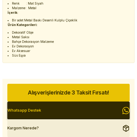
Renk : Mat Siyah
Malzeme : Metal
İçerik:
Bir adet Metal Baskı Desenli Kulplu Çiçeklik
Ürün Kategorileri:
Dekoratif Obje
Metal Saksı
Bahçe Dekorasyon Malzeme
Ev Dekorasyon
Ev Aksesuar
Süs Eşya
Alışverişlerinizde 3 Taksit Fırsatı!
Whatsapp Destek
Kargom Nerede?