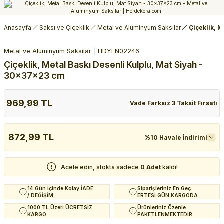
Anasayfa
Saksı ve Çiçeklik
Metal ve Alüminyum Saksılar
Çiçeklik, 
Metal ve Alüminyum Saksılar
HDYEN02246
Çiçeklik, Metal Baskı Desenli Kulplu, Mat Siyah -
30x37x23 cm
969,99 TL
Vade Farksız 3 Taksit Fırsatı
872,99 TL
%10 Havale İndirimi
Acele edin, stokta sadece
0 Adet
kaldı!
14 Gün İçinde Kolay İADE
Siparişleriniz En Geç
/ DEĞİŞİM
ERTESİ GÜN KARGODA
1000 TL Üzeri ÜCRETSİZ
Ürünleriniz Özenle
KARGO
PAKETLENMEKTEDİR