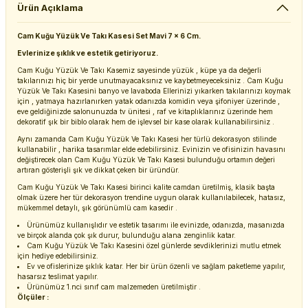
Ürün Açıklama
Cam Kuğu Yüzük Ve Takı Kasesi Set Mavi 7 x 6 Cm.
Evlerinize şıklık ve estetik getiriyoruz.
Cam Kuğu Yüzük Ve Takı Kasemiz sayesinde yüzük , küpe ya da değerli
takılarınızı hiç bir yerde unutmayacaksınız ve kaybetmeyeceksiniz . Cam Kuğu
Yüzük Ve Takı Kasesini banyo ve lavaboda Ellerinizi yıkarken takılarınızı koymak
için , yatmaya hazırlanırken yatak odanızda komidin veya şifoniyer üzerinde ,
eve geldiğinizde salonunuzda tv ünitesi , raf ve kitaplıklarınız üzerinde hem
dekoratif şık bir biblo olarak hem de işlevsel bir kase olarak kullanabilirsiniz .
Aynı zamanda Cam Kuğu Yüzük Ve Takı Kasesi her türlü dekorasyon stilinde
kullanabilir , harika tasarımlar elde edebilirsiniz. Evinizin ve ofisinizin havasını
değiştirecek olan Cam Kuğu Yüzük Ve Takı Kasesi bulunduğu ortamın değeri
artıran gösterişli şık ve dikkat çeken bir üründür.
Cam Kuğu Yüzük Ve Takı Kasesi birinci kalite camdan üretilmiş, klasik başta
olmak üzere her tür dekorasyon trendine uygun olarak kullanılabilecek, hatasız,
mükemmel detaylı, şık görünümlü cam kasedir .
Ürünümüz kullanışlıdır ve estetik tasarımı ile evinizde, odanızda, masanızda
ve birçok alanda çok şık durur, bulunduğu alana zenginlik katar.
Cam Kuğu Yüzük Ve Takı Kasesini özel günlerde sevdiklerinizi mutlu etmek
için hediye edebilirsiniz.
Ev ve ofislerinize şıklık katar. Her bir ürün özenli ve sağlam paketleme yapılır,
hasarsız teslimat yapılır.
Ürünümüz 1.nci sınıf cam malzemeden üretilmiştir .
Ölçüler :