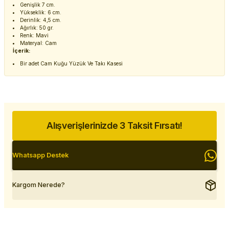
Genişlik 7 cm.
Yükseklik: 6 cm.
Derinlik: 4,5 cm.
Ağırlık: 50 gr.
Renk: Mavi
Materyal: Cam
İçerik:
Bir adet Cam Kuğu Yüzük Ve Takı Kasesi
Alışverişlerinizde 3 Taksit Fırsatı!
Whatsapp Destek
Kargom Nerede?