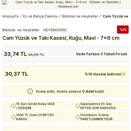
Anasayfa
Ev ve Bahçe Dekoru
Biblolar ve Heykeller
Cam Yüzük ve T
Biblolar ve Heykeller
HDYEN00991
%25
Cam Yüzük ve Takı Kasesi, Kuğu, Mavi - 7x6 cm
33,74 TL
Vade Farksız 3 Taksit Fırsatı
44,99 TL
30,37 TL
%10 Havale İndirimi
Acele edin, stokta sadece
0 Adet
kaldı!
14 Gün İçinde Kolay İADE
Siparişleriniz En Geç
/ DEĞİŞİM
ERTESİ GÜN KARGODA
1000 TL Üzeri ÜCRETSİZ
Ürünleriniz Özenle
KARGO
PAKETLENMEKTEDİR