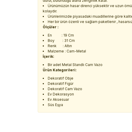
durur, bulunduğu alana zenginlik katar.
Ürünümüzün hasar direnci yüksektir ve uzun ömürlü
kolaydır.
Ürünlerimizde piyasadaki muadillerine göre kalitel
Her bir ürün özenli ve sağlam paketlenir , hasarsız 
Ölçüler :
En : 19 Cm
Boy : 31 Cm
Renk : Altın
Malzeme : Cam-Metal
İçerik:
Bir adet Metal Standlı Cam Vazo
Ürün Kategorileri:
Dekoratif Obje
Dekoratif Figür
Dekoratif Cam Vazo
Ev Dekorasyon
Ev Aksesuar
Süs Eşya