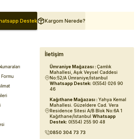
atsapp Destek
Kargom Nerede?
İletişim
umaraları
Ümraniye Mağazası :
Çamlık
Mahallesi, Aşık Veysel Caddesi
m Formu
No:52/A Ümraniye/İstanbul
Whatsapp Destek:
0(554) 026 90
limat
46
ileri
Kağıthane Mağazası :
Yahya Kemal
i
Mahallesi. Güzeldere Cad. Vera
Residence Sitesi A/B Blok No:6A 1
Kağıthane/İstanbul
Whatsapp
Destek:
0(554) 255 90 48
esi
0850 304 73 73