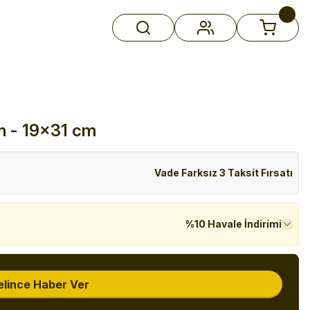
ın - 19x31 cm
Vade Farksız 3 Taksit Fırsatı
%10 Havale İndirimi
elince Haber Ver