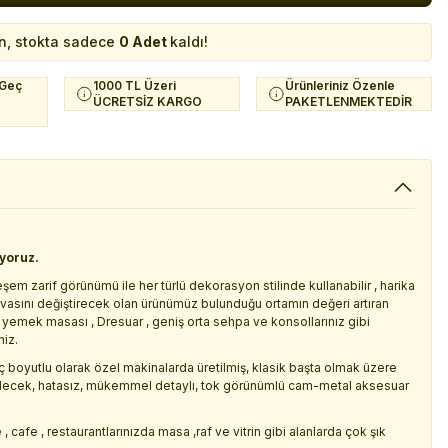
n, stokta sadece
0 Adet
kaldı!
 Geç
1000 TL Üzeri
Ürünleriniz Özenle
ÜCRETSİZ KARGO
PAKETLENMEKTEDİR
iyoruz.
em zarif görünümü ile her türlü dekorasyon stilinde kullanabilir , harika
 havasını değiştirecek olan ürünümüz bulunduğu ortamın değeri artıran
 yemek masası , Dresuar , geniş orta sehpa ve konsollarınız gibi
niz.
oyutlu olarak özel makinalarda üretilmiş, klasik başta olmak üzere
bilecek, hatasız, mükemmel detaylı, tok görünümlü cam-metal aksesuar
 cafe , restaurantlarınızda masa ,raf ve vitrin gibi alanlarda çok şık