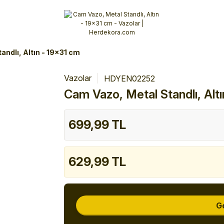
Alışverişlerinizde 3 Taksit Fırsatı!
İlk siparişinizi verin!
%10 Havale İndirimi
Şimdi Alışveriş yap!
andlı, Altın - 19x31 cm
Vazolar
HDYEN02252
Cam Vazo, Metal Standlı, Alt
699,99 TL
629,99 TL
G