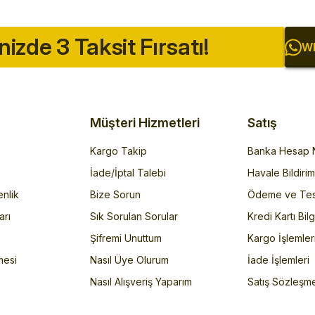
inizde 3 Taksit Fırsatı!
Wh
Müşteri Hizmetleri
Satış
Kargo Takip
Banka Hesap N
İade/İptal Talebi
Havale Bildiri
enlik
Bize Sorun
Ödeme ve Tes
arı
Sık Sorulan Sorular
Kredi Kartı Bilg
Şifremi Unuttum
Kargo İşlemler
mesi
Nasıl Üye Olurum
İade İşlemleri
Nasıl Alışveriş Yaparım
Satış Sözleşm