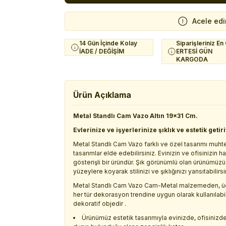
Acele edi
14 Gün İçinde Kolay
Siparişleriniz En
İADE / DEĞİŞİM
ERTESİ GÜN
KARGODA
Ürün Açıklama
Metal Standlı Cam Vazo Altın 19x31 Cm.
Evlerinize ve işyerlerinize şıklık ve estetik getir
Metal Standlı Cam Vazo farklı ve özel tasarımı muhteş
tasarımlar elde edebilirsiniz. Evinizin ve ofisinizin
gösterişli bir üründür. Şık görünümlü olan ürünümüzü
yüzeylere koyarak stilinizi ve şıklığınızı yansıtabilirsi
Metal Standlı Cam Vazo Cam-Metal malzemeden, üç b
her tür dekorasyon trendine uygun olarak kullanıla
dekoratif objedir .
Ürünümüz estetik tasarımıyla evinizde, ofisinizde ,