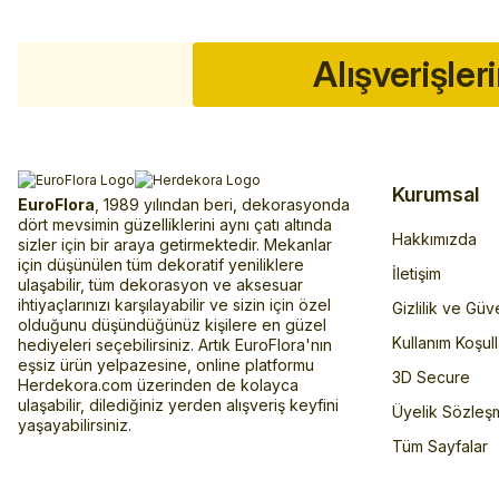
Alışverişler
Kurumsal
EuroFlora
, 1989 yılından beri, dekorasyonda
dört mevsimin güzelliklerini aynı çatı altında
Hakkımızda
sizler için bir araya getirmektedir. Mekanlar
için düşünülen tüm dekoratif yeniliklere
İletişim
ulaşabilir, tüm dekorasyon ve aksesuar
ihtiyaçlarınızı karşılayabilir ve sizin için özel
Gizlilik ve Güv
olduğunu düşündüğünüz kişilere en güzel
Kullanım Koşull
hediyeleri seçebilirsiniz. Artık EuroFlora'nın
eşsiz ürün yelpazesine, online platformu
3D Secure
Herdekora.com üzerinden de kolayca
ulaşabilir, dilediğiniz yerden alışveriş keyfini
Üyelik Sözleş
yaşayabilirsiniz.
Tüm Sayfalar