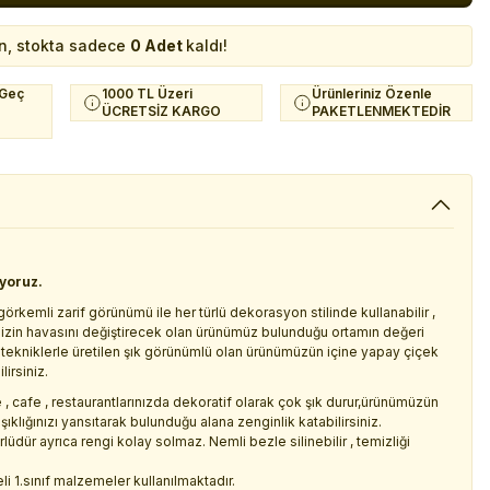
n, stokta sadece
0 Adet
kaldı!
 Geç
1000 TL Üzeri
Ürünleriniz Özenle
ÜCRETSİZ KARGO
PAKETLENMEKTEDİR
iyoruz.
kemli zarif görünümü ile her türlü dekorasyon stilinde kullanabilir ,
sinizin havasını değiştirecek olan ürünümüz bulunduğu ortamın değeri
 tekniklerle üretilen şık görünümlü olan ürünümüzün içine yapay çiçek
lirsiniz.
 , cafe , restaurantlarınızda dekoratif olarak çok şık durur,ürünümüzün
 şıklığınızı yansıtarak bulunduğu alana zenginlik katabilirsiniz.
dür ayrıca rengi kolay solmaz. Nemli bezle silinebilir , temizliği
i 1.sınıf malzemeler kullanılmaktadır.