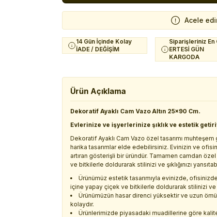
Acele edi
14 Gün İçinde Kolay
Siparişleriniz En
İADE / DEĞİŞİM
ERTESİ GÜN
KARGODA
Ürün Açıklama
Dekoratif Ayaklı Cam Vazo Altın 25x90 Cm.
Evlerinize ve işyerlerinize şıklık ve estetik getir
Dekoratif Ayaklı Cam Vazo özel tasarımı muhteşem gör
harika tasarımlar elde edebilirsiniz. Evinizin ve ofi
artıran gösterişli bir üründür. Tamamen camdan özel
ve bitkilerle doldurarak stilinizi ve şıklığınızı yansıtabi
Ürünümüz estetik tasarımıyla evinizde, ofisinizde
içine yapay çiçek ve bitkilerle doldurarak stilinizi ve
Ürünümüzün hasar direnci yüksektir ve uzun ömürlü
kolaydır.
Ürünlerimizde piyasadaki muadillerine göre kalitel