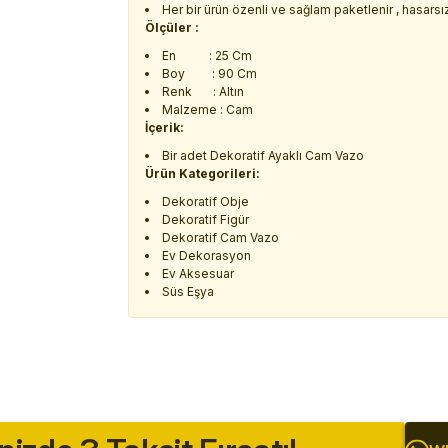
Her bir ürün özenli ve sağlam paketlenir , hasarsız 
Ölçüler :
En : 25 Cm
Boy : 90 Cm
Renk : Altın
Malzeme : Cam
İçerik:
Bir adet Dekoratif Ayaklı Cam Vazo
Ürün Kategorileri:
Dekoratif Obje
Dekoratif Figür
Dekoratif Cam Vazo
Ev Dekorasyon
Ev Aksesuar
Süs Eşya