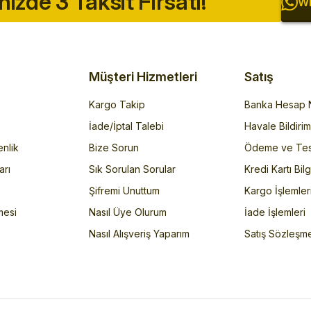
inizde 3 Taksit Fırsatı!
Wh
Müşteri Hizmetleri
Satış
Kargo Takip
Banka Hesap N
İade/İptal Talebi
Havale Bildiri
enlik
Bize Sorun
Ödeme ve Tes
arı
Sık Sorulan Sorular
Kredi Kartı Bilg
Şifremi Unuttum
Kargo İşlemler
mesi
Nasıl Üye Olurum
İade İşlemleri
Nasıl Alışveriş Yaparım
Satış Sözleşm