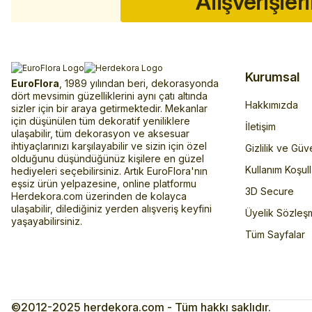
Alışverişler
Kurumsal
EuroFlora
, 1989 yılından beri, dekorasyonda
dört mevsimin güzelliklerini aynı çatı altında
Hakkımızda
sizler için bir araya getirmektedir. Mekanlar
için düşünülen tüm dekoratif yeniliklere
İletişim
ulaşabilir, tüm dekorasyon ve aksesuar
ihtiyaçlarınızı karşılayabilir ve sizin için özel
Gizlilik ve Güv
olduğunu düşündüğünüz kişilere en güzel
Kullanım Koşull
hediyeleri seçebilirsiniz. Artık EuroFlora'nın
eşsiz ürün yelpazesine, online platformu
3D Secure
Herdekora.com üzerinden de kolayca
ulaşabilir, dilediğiniz yerden alışveriş keyfini
Üyelik Sözleş
yaşayabilirsiniz.
Tüm Sayfalar
©2012-2025 herdekora.com - Tüm hakkı saklıdır.