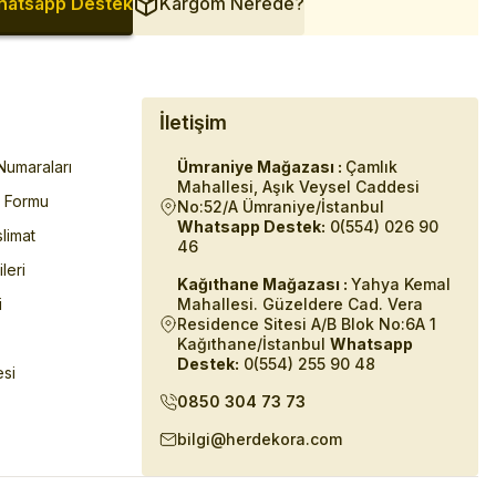
atsapp Destek
Kargom Nerede?
İletişim
umaraları
Ümraniye Mağazası :
Çamlık
Mahallesi, Aşık Veysel Caddesi
m Formu
No:52/A Ümraniye/İstanbul
Whatsapp Destek:
0(554) 026 90
limat
46
ileri
Kağıthane Mağazası :
Yahya Kemal
i
Mahallesi. Güzeldere Cad. Vera
Residence Sitesi A/B Blok No:6A 1
Kağıthane/İstanbul
Whatsapp
Destek:
0(554) 255 90 48
esi
0850 304 73 73
bilgi@herdekora.com