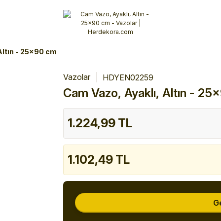
Alışverişlerinizde 3 Taksit Fırsatı!
İlk siparişinizi verin!
%10 Havale İndirimi
Şimdi Alışveriş yap!
Altın - 25x90 cm
Vazolar
HDYEN02259
Cam Vazo, Ayaklı, Altın - 2
1.224,99 TL
1.102,49 TL
G