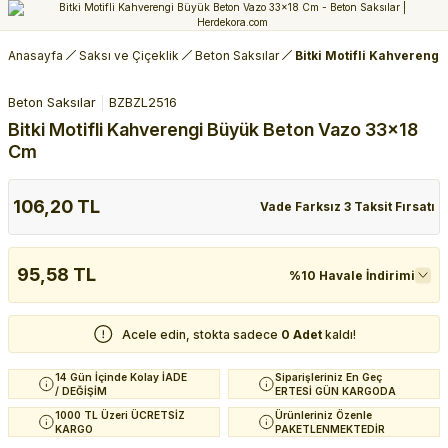
Anasayfa
Saksı ve Çiçeklik
Beton Saksılar
Bitki Motifli Kahvereng
Beton Saksılar
BZBZL2516
Bitki Motifli Kahverengi Büyük Beton Vazo 33x18
Cm
106,20 TL
Vade Farksız 3 Taksit Fırsatı
95,58 TL
%10 Havale İndirimi
Acele edin, stokta sadece
0 Adet
kaldı!
14 Gün İçinde Kolay İADE
Siparişleriniz En Geç
/ DEĞİŞİM
ERTESİ GÜN KARGODA
1000 TL Üzeri ÜCRETSİZ
Ürünleriniz Özenle
KARGO
PAKETLENMEKTEDİR