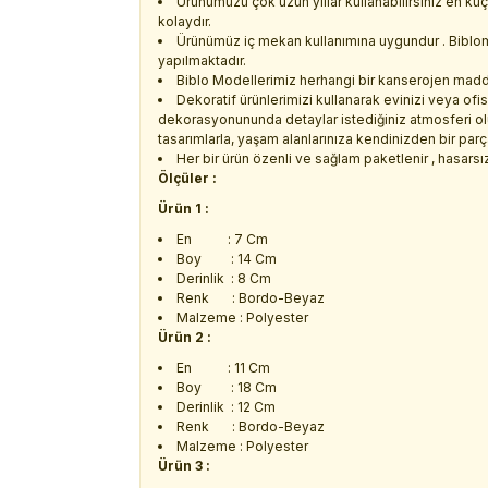
Ürünümüzü çok uzun yıllar kullanabilirsiniz en k
kolaydır.
Ürünümüz iç mekan kullanımına uygundur . Biblo
yapılmaktadır.
Biblo Modellerimiz herhangi bir kanserojen madde 
Dekoratif ürünlerimizi kullanarak evinizi veya ofisi
dekorasyonununda detaylar istediğiniz atmosferi oluş
tasarımlarla, yaşam alanlarınıza kendinizden bir parç
Her bir ürün özenli ve sağlam paketlenir , hasarsız 
Ölçüler :
Ürün 1 :
En : 7 Cm
Boy : 14 Cm
Derinlik : 8 Cm
Renk : Bordo-Beyaz
Malzeme : Polyester
Ürün 2 :
En : 11 Cm
Boy : 18 Cm
Derinlik : 12 Cm
Renk : Bordo-Beyaz
Malzeme : Polyester
Ürün 3 :