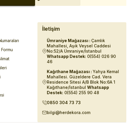
İletişim
umaraları
Ümraniye Mağazası :
Çamlık
Mahallesi, Aşık Veysel Caddesi
m Formu
No:52/A Ümraniye/İstanbul
Whatsapp Destek:
0(554) 026 90
limat
46
ileri
Kağıthane Mağazası :
Yahya Kemal
i
Mahallesi. Güzeldere Cad. Vera
Residence Sitesi A/B Blok No:6A 1
Kağıthane/İstanbul
Whatsapp
Destek:
0(554) 255 90 48
esi
0850 304 73 73
bilgi@herdekora.com