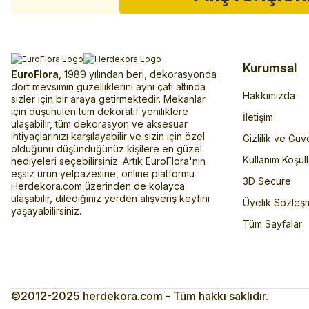
Kurumsal
EuroFlora
, 1989 yılından beri, dekorasyonda
dört mevsimin güzelliklerini aynı çatı altında
Hakkımızda
sizler için bir araya getirmektedir. Mekanlar
için düşünülen tüm dekoratif yeniliklere
İletişim
ulaşabilir, tüm dekorasyon ve aksesuar
ihtiyaçlarınızı karşılayabilir ve sizin için özel
Gizlilik ve Güv
olduğunu düşündüğünüz kişilere en güzel
Kullanım Koşull
hediyeleri seçebilirsiniz. Artık EuroFlora'nın
eşsiz ürün yelpazesine, online platformu
3D Secure
Herdekora.com üzerinden de kolayca
ulaşabilir, dilediğiniz yerden alışveriş keyfini
Üyelik Sözleş
yaşayabilirsiniz.
Tüm Sayfalar
©2012-2025 herdekora.com - Tüm hakkı saklıdır.