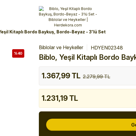
Alışverişlerinizde 3 Taksit Fırsatı!
İlk siparişinizi verin!
%10 Havale İndirimi
Şimdi Alışveriş yap!
Yeşil Kitaplı Bordo Baykuş, Bordo-Beyaz - 3'lü Set
Biblolar ve Heykeller
HDYEN02348
%40
Biblo, Yeşil Kitaplı Bordo Ba
1.367,99 TL
2.279,99 TL
1.231,19 TL
G