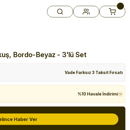
ykuş, Bordo-Beyaz - 3'lü Set
Vade Farksız 3 Taksit Fırsatı
%10 Havale İndirimi
elince Haber Ver