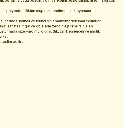
üçük deforme yada bozulma olmaz. Nemli bezle silinebilir temizliği çok
muz polyester döküm olup renklendirmesi el boyaması ile
içermez, kaliteli ve birinci sınıf malzemeden imal edilmiştir.
nizi sanatsal figür ve objelerle zenginleştirebilirsiniz. Ev
turmada size yardımcı olurlar. Şık, zarif, eğlenceli ve mistik
a katın.
teslim edilir .