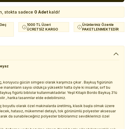
n, stokta sadece
0 Adet
kaldı!
 Geç
1000 TL Üzeri
Ürünleriniz Özenle
ÜCRETSİZ KARGO
PAKETLENMEKTEDİR
Beyaz
üç, koruyucu gücün simgesi olarak karşımıza çıkar . Baykuş figürünün
inananların sayısı oldukça yüksektir hatta öyle ki insanlar, sırf bu
aykuş figürlü biblolar kullanmaktadırlar. Yeşil Kitaplı Bordo Baykuş 3'lü
ir , harika tasarımlar elde edebilirsiniz.
 boyutlu olarak özel makinalarda üretilmiş, klasik başta olmak üzere
bilecek, hatasız, mükemmel detaylı, tok görünümlü polyester aksesuar
larak da sunabileceğiniz polyester biblolarımız sevdiklerinizi özel