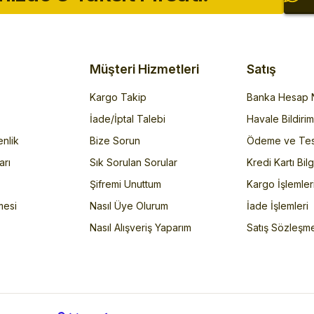
Müşteri Hizmetleri
Satış
Kargo Takip
Banka Hesap N
İade/İptal Talebi
Havale Bildiri
enlik
Bize Sorun
Ödeme ve Tes
arı
Sık Sorulan Sorular
Kredi Kartı Bilg
Şifremi Unuttum
Kargo İşlemler
mesi
Nasıl Üye Olurum
İade İşlemleri
Nasıl Alışveriş Yaparım
Satış Sözleşm