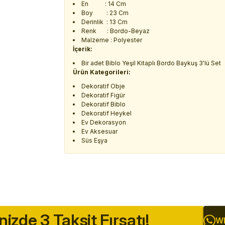
En : 14 Cm
Boy : 23 Cm
Derinlik : 13 Cm
Renk : Bordo-Beyaz
Malzeme : Polyester
İçerik:
Bir adet Biblo Yeşil Kitaplı Bordo Baykuş 3'lü Set
Ürün Kategorileri:
Dekoratif Obje
Dekoratif Figür
Dekoratif Biblo
Dekoratif Heykel
Ev Dekorasyon
Ev Aksesuar
Süs Eşya
inizde 3 Taksit Fırsatı!
Wh