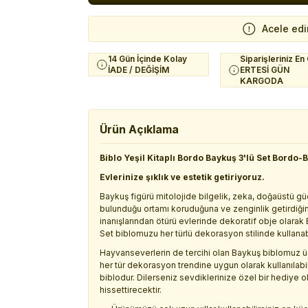
Acele edi
14 Gün İçinde Kolay
Siparişleriniz En
İADE / DEĞİŞİM
ERTESİ GÜN
KARGODA
Ürün Açıklama
Biblo Yeşil Kitaplı Bordo Baykuş 3'lü Set Bordo-
Evlerinize şıklık ve estetik getiriyoruz.
Baykuş figürü mitolojide bilgelik, zeka, doğaüstü g
bulunduğu ortamı koruduğuna ve zenginlik getirdiğine 
inanışlarından ötürü evlerinde dekoratif obje olarak B
Set biblomuzu her türlü dekorasyon stilinde kullanabil
Hayvanseverlerin de tercihi olan Baykuş biblomuz üç
her tür dekorasyon trendine uygun olarak kullanıla
biblodur. Dilerseniz sevdiklerinize özel bir hediye o
hissettirecektir.