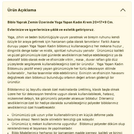
Ürün Açıklama
Biblo Yaprak Zemin Üzerinde Yoga Yapan Kadın Krem 20x17x9 Cm.
Evlerinize ve işyerlerinize şıklık ve estetik getiriyoruz.
Yoga, zihin ve beden bütünlüğüyle uyum yaratmak ve bireyin ruhunu kendi
özüyle bir araya getirmek için harcanan çaba olarak tanımlanır. Farklı Asana
duruşu yapan Yoga Yapan Kadın biblomuz kullanacağınız her mekana huzur ,
dinginlik denge katar ve mistik, spiritüel ruhunuzu yansıtır . Ürünümüz kaliteli
ve güzel görünümüyle özel günlerde sevdiklerinize hediye edebileceğiniz ya da
dekoratif biblo olarak evde ve ofisinizde vitrin , masa , duvar rafları gibi düz
yüzeylerde sergileyerek kullanabileceğiniz özel bir üründür . Yoga Yapan Kadın
Biblomuzu pozitif enerji yayan görünümüyle her türlü dekorasyon stilinde
kullanabilir , harika tasarımlar elde edebilirsiniz. Evinizin ve ofisinizin havasını
değiştirecek olan biblomuz bulunduğu ortamın değeri artıran gösterişli bir
üründür.
Biblolarımız üç boyutlu olarak özel makinalarda üretilmiş, klasik başta olmak
üzere her tür dekorasyon trendine uygun olarak kullanılabilecek, hatasız,
mükemmel detaylı, tok görünümlü polyester aksesuar biblodur. Dilerseniz
sevdiklerinize özel bir hediye olarakda sunabileceğiniz polyester biblolarımız
sevdiklerinizi özel hissettirecektir.
Ürünümüzü çok uzun yıllar kullanabilirsiniz en küçük deforme yada
bozulma olmaz. Nemli bezle silinebilir temizliği çok kolaydır.
Ürünümüz iç mekan kullanımına uygundur . Biblomuz polyester döküm olup
renklendirmesi el boyaması ile yapılmaktadır.
Biblo Modellerimiz herhangi bir kanserojen madde içermez, kaliteli ve birinci