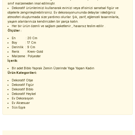
sınıf malzemeden imal edilmiştir.
Dekoratif ürünlerimizi kullanarak evinizi veya ofisinizi sanatsal figür ve
objelerle zenginleştirebilirsiniz. Ev dekorasyonununda detaylar istediğiniz
atmosferi oluşturmada size yardımcı olurlar. Şık, zarif, eğlenceli tasarımlarla,
yaşam alanlarınıza kendinizden bir parça katın.
Her bir ürün özenli ve sağlam paketlenir , hasarsız teslim edilir .
Ölçüler :
En : 20 Cm
Boy : 17 Cm
Derinlik : 9 Cm
Renk : Krem-Gold
Malzeme : Polyester
İçerik:
Bir adet Biblo Yaprak Zemin Üzerinde Yoga Yapan Kadın
Ürün Kategorileri:
Dekoratif Obje
Dekoratif Figür
Dekoratif Biblo
Dekoratif Heykel
Ev Dekorasyon
Ev Aksesuar
Süs Eşya