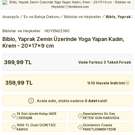
Anasayfa
Ev ve Bahçe Dekoru
Biblolar ve Heykeller
Biblo, Yaprak 
Biblolar ve Heykeller
HDYEN02360
Biblo, Yaprak Zemin Üzerinde Yoga Yapan Kadın,
Krem - 20x17x9 cm
399,99 TL
Vade Farksız 3 Taksit Fırsatı
359,99 TL
%10 Havale İndirimi
Acele edin, stokta sadece
0 Adet
kaldı!
14 Gün İçinde Kolay İADE
Siparişleriniz En Geç
/ DEĞİŞİM
ERTESİ GÜN KARGODA
1000 TL Üzeri ÜCRETSİZ
Ürünleriniz Özenle
KARGO
PAKETLENMEKTEDİR