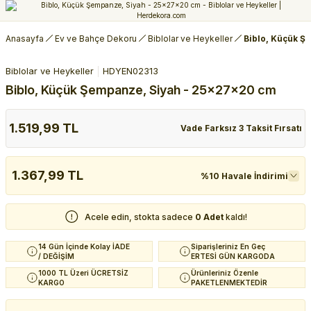
Anasayfa
Ev ve Bahçe Dekoru
Biblolar ve Heykeller
Biblo, Küçük Ş
Biblolar ve Heykeller
HDYEN02313
Biblo, Küçük Şempanze, Siyah - 25x27x20 cm
1.519,99 TL
Vade Farksız 3 Taksit Fırsatı
1.367,99 TL
%10 Havale İndirimi
Acele edin, stokta sadece
0 Adet
kaldı!
14 Gün İçinde Kolay İADE
Siparişleriniz En Geç
/ DEĞİŞİM
ERTESİ GÜN KARGODA
1000 TL Üzeri ÜCRETSİZ
Ürünleriniz Özenle
KARGO
PAKETLENMEKTEDİR