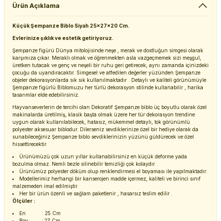
Ürün Açıklama
Küçük Şempanze Biblo Siyah 25x27x20 Cm.
Evlerinize şıklık ve estetik getiriyoruz.
Şempanze figürü Dünya mitolojisinde neşe , merak ve dostluğun simgesi olarak
karşımıza çıkar. Meraklı olmak ve öğrenmekten asla vazgeçmemek sizi meşgul,
üretken tutacak ve genç ve neşeli bir ruhu geri getirecek, aynı zamanda içinizdeki
çocuğu da uyandıracaktır. Simgesel ve atfedilen değerler yüzünden Şempanze
objeler dekorasyonlarda sık sık kullanılmaktadır . Detaylı ve kaliteli görünümüyle
Şempanze figürlü Biblomuzu her türlü dekorasyon stilinde kullanabilir , harika
tasarımlar elde edebilirsiniz.
Hayvanseverlerin de tercihi olan Dekoratif Şempanze biblo üç boyutlu olarak özel
makinalarda üretilmiş, klasik başta olmak üzere her tür dekorasyon trendine
uygun olarak kullanılabilecek, hatasız, mükemmel detaylı, tok görünümlü
polyester aksesuar biblodur. Dilerseniz sevdiklerinize özel bir hediye olarak da
sunabileceğiniz Şempanze biblo sevdiklerinizin yüzünü güldürecek ve özel
hissettirecektir.
Ürünümüzü çok uzun yıllar kullanabilirsiniz en küçük deforme yada
bozulma olmaz. Nemli bezle silinebilir temizliği çok kolaydır.
Ürünümüz polyester döküm olup renklendirmesi el boyaması ile yapılmaktadır.
Modellerimiz herhangi bir kanserojen madde içermez, kaliteli ve birinci sınıf
malzemeden imal edilmiştir.
Her bir ürün özenli ve sağlam paketlenir , hasarsız teslim edilir .
Ölçüler :
En : 25 Cm
Boy : 27 Cm