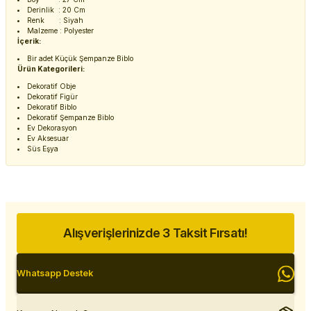
Derinlik : 20 Cm
Renk : Siyah
Malzeme : Polyester
İçerik:
Bir adet Küçük Şempanze Biblo
Ürün Kategorileri:
Dekoratif Obje
Dekoratif Figür
Dekoratif Biblo
Dekoratif Şempanze Biblo
Ev Dekorasyon
Ev Aksesuar
Süs Eşya
Alışverişlerinizde 3 Taksit Fırsatı!
Whatsapp Destek