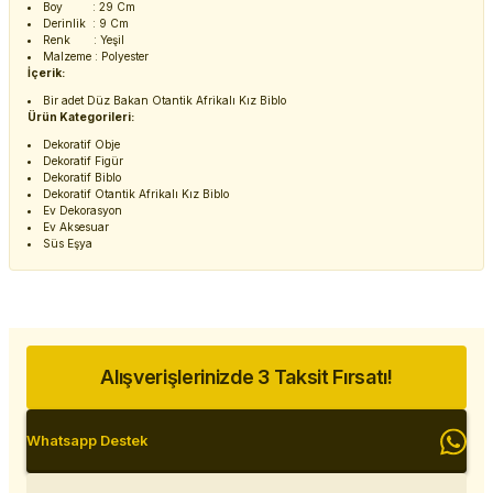
Boy : 29 Cm
Derinlik : 9 Cm
Renk : Yeşil
Malzeme : Polyester
İçerik:
Bir adet Düz Bakan Otantik Afrikalı Kız Biblo
Ürün Kategorileri:
Dekoratif Obje
Dekoratif Figür
Dekoratif Biblo
Dekoratif Otantik Afrikalı Kız Biblo
Ev Dekorasyon
Ev Aksesuar
Süs Eşya
Alışverişlerinizde 3 Taksit Fırsatı!
Whatsapp Destek