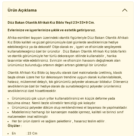
Ürün Açıklama
Düz Bakan Otantik Afrikalı Kız Biblo Yeşil 23x33x9 Cm.
Evlerinize ve işyerlerinize şıklık ve estetik getiriyoruz.
Afrika esintileri taşıyan üzerindeki otantik figürleriyle Düz Bakan Otantik Afrikalı
Kız Biblo kaliteli ve güzel görünümüyle özel günlerde sevdiklerinize hediye
edebileceğiniz ya da dekoratif Obje olarak ev , işyeri ve ofisinizde sergileyerek
kullanabileceğiniz özel bir üründür . Düz Bakan Otantik Afrikalı Kız biblo farklı
ve otantik görünümüyle her türlü dekorasyon stilinde kullanabilir , harika
tasarımlar elde edebilirsiniz. Evinizin ve ofisinizin havasını değiştirecek olan
ürünümüz bulunduğu ortamın değeri artıran gösterişli bir üründür.
Otantik Afrikalı Kız Biblo üç boyutlu olarak özel makinalarda üretilmiş, klasik
başta olmak üzere her tür dekorasyon trendine uygun olarak kullanılabilecek,
hatasız, mükemmel detaylı, tok görünümlü polyester aksesuar biblodur. Dilerseniz
sevdiklerinize özel bir hediye olarak da sunabileceğiniz polyester ürünlerimiz
sevdiklerinizi özel hissettirecektir.
Ürünümüzü çok uzun yıllar kullanabilirsiniz en küçük deforme yada
bozulma olmaz. Nemli bezle silinebilir temizliği çok kolaydır.
Ürünümüz polyester döküm olup renklendirmesi el boyaması ile yapılmaktadır.
Modellerimiz herhangi bir kanserojen madde içermez, kaliteli ve birinci sınıf
malzemeden imal edilmiştir.
Her bir ürün özenli ve sağlam paketlenir , hasarsız teslim edilir .
Ölçüler :
En : 23 Cm