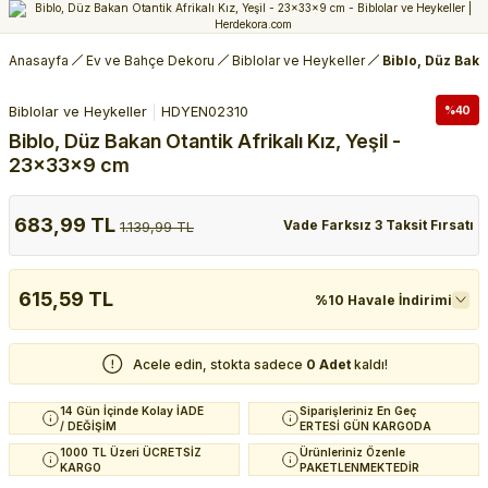
Anasayfa
Ev ve Bahçe Dekoru
Biblolar ve Heykeller
Biblo, Düz Baka
Biblolar ve Heykeller
HDYEN02310
%40
Biblo, Düz Bakan Otantik Afrikalı Kız, Yeşil -
23x33x9 cm
683,99 TL
Vade Farksız 3 Taksit Fırsatı
1.139,99 TL
615,59 TL
%10 Havale İndirimi
Acele edin, stokta sadece
0 Adet
kaldı!
14 Gün İçinde Kolay İADE
Siparişleriniz En Geç
/ DEĞİŞİM
ERTESİ GÜN KARGODA
1000 TL Üzeri ÜCRETSİZ
Ürünleriniz Özenle
KARGO
PAKETLENMEKTEDİR