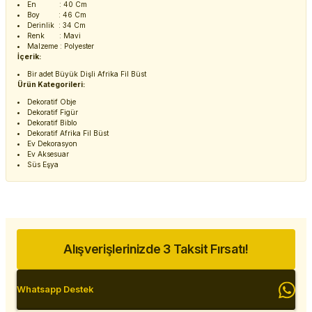
En : 40 Cm
Boy : 46 Cm
Derinlik : 34 Cm
Renk : Mavi
Malzeme : Polyester
İçerik:
Bir adet Büyük Dişli Afrika Fil Büst
Ürün Kategorileri:
Dekoratif Obje
Dekoratif Figür
Dekoratif Biblo
Dekoratif Afrika Fil Büst
Ev Dekorasyon
Ev Aksesuar
Süs Eşya
Alışverişlerinizde 3 Taksit Fırsatı!
Whatsapp Destek