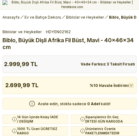
Anasayfa
Ev ve Bahçe Dekoru
Biblolar ve Heykeller
Biblo, Büyük Di
Biblolar ve Heykeller
HDYEN02162
Biblo, Büyük Dişli Afrika Fil Büst, Mavi - 40x46x34
cm
2.999,99 TL
Vade Farksız 3 Taksit Fırsatı
2.699,99 TL
%10 Havale İndirimi
Acele edin, stokta sadece
0 Adet
kaldı!
14 Gün İçinde Kolay İADE
Siparişleriniz En Geç
/ DEĞİŞİM
ERTESİ GÜN KARGODA
1000 TL Üzeri ÜCRETSİZ
Ürünleriniz Özenle
KARGO
PAKETLENMEKTEDİR