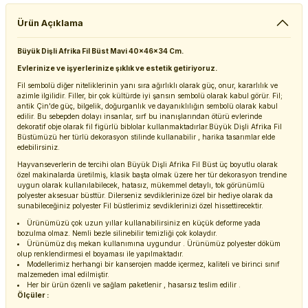
Ürün Açıklama
Büyük Dişli Afrika Fil Büst Mavi 40x46x34 Cm.
Evlerinize ve işyerlerinize şıklık ve estetik getiriyoruz.
Fil sembolü diğer niteliklerinin yanı sıra ağırlıklı olarak güç, onur, kararlılık ve
azimle ilgilidir. Filler, bir çok kültürde iyi şansın sembolü olarak kabul görür. Fil;
antik Çin'de güç, bilgelik, doğurganlık ve dayanıklılığın sembolü olarak kabul
edilir. Bu sebepden dolayı insanlar, sırf bu inanışlarından ötürü evlerinde
dekoratif obje olarak fil figürlü biblolar kullanmaktadırlar.Büyük Dişli Afrika Fil
Büstümüzü her türlü dekorasyon stilinde kullanabilir , harika tasarımlar elde
edebilirsiniz.
Hayvanseverlerin de tercihi olan Büyük Dişli Afrika Fil Büst üç boyutlu olarak
özel makinalarda üretilmiş, klasik başta olmak üzere her tür dekorasyon trendine
uygun olarak kullanılabilecek, hatasız, mükemmel detaylı, tok görünümlü
polyester aksesuar büsttür. Dilerseniz sevdiklerinize özel bir hediye olarak da
sunabileceğiniz polyester Fil büstlerimiz sevdiklerinizi özel hissettirecektir.
Ürünümüzü çok uzun yıllar kullanabilirsiniz en küçük deforme yada
bozulma olmaz. Nemli bezle silinebilir temizliği çok kolaydır.
Ürünümüz dış mekan kullanımına uygundur . Ürünümüz polyester döküm
olup renklendirmesi el boyaması ile yapılmaktadır.
Modellerimiz herhangi bir kanserojen madde içermez, kaliteli ve birinci sınıf
malzemeden imal edilmiştir.
Her bir ürün özenli ve sağlam paketlenir , hasarsız teslim edilir .
Ölçüler :