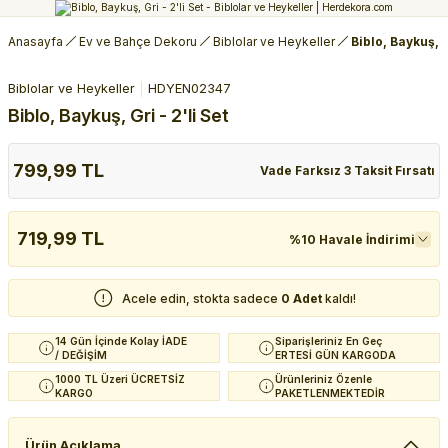
Anasayfa
Ev ve Bahçe Dekoru
Biblolar ve Heykeller
Biblo, Baykuş, Gr
Biblolar ve Heykeller
HDYEN02347
Biblo, Baykuş, Gri - 2'li Set
799,99 TL
Vade Farksız 3 Taksit Fırsatı
719,99 TL
%10 Havale İndirimi
Acele edin, stokta sadece
0 Adet
kaldı!
14 Gün İçinde Kolay İADE
Siparişleriniz En Geç
/ DEĞİŞİM
ERTESİ GÜN KARGODA
1000 TL Üzeri ÜCRETSİZ
Ürünleriniz Özenle
KARGO
PAKETLENMEKTEDİR
Ürün Açıklama