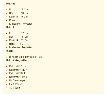
Ürün 1 :
En : 9 Cm
Boy : 10 Cm
Derinlik : 9 Cm
Renk : Gri
Malzeme : Polyester
Ürün 2 :
En : 12 Cm
Boy : 15 Cm
Derinlik : 12 Cm
Renk : Gri
Malzeme : Polyester
İçerik:
Bir adet Biblo Baykuş 2'li Set
Ürün Kategorileri:
Dekoratif Obje
Dekoratif Figür
Dekoratif Biblo
Dekoratif Heykel
Ev Dekorasyon
Ev Aksesuar
Süs Eşya