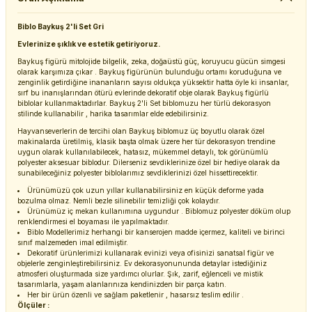
Biblo Baykuş 2'li Set Gri
Evlerinize şıklık ve estetik getiriyoruz.
Baykuş figürü mitolojide bilgelik, zeka, doğaüstü güç, koruyucu gücün simgesi
olarak karşımıza çıkar . Baykuş figürünün bulunduğu ortamı koruduğuna ve
zenginlik getirdiğine inananların sayısı oldukça yüksektir hatta öyle ki insanlar,
sırf bu inanışlarından ötürü evlerinde dekoratif obje olarak Baykuş figürlü
biblolar kullanmaktadırlar. Baykuş 2'li Set biblomuzu her türlü dekorasyon
stilinde kullanabilir , harika tasarımlar elde edebilirsiniz.
Hayvanseverlerin de tercihi olan Baykuş biblomuz üç boyutlu olarak özel
makinalarda üretilmiş, klasik başta olmak üzere her tür dekorasyon trendine
uygun olarak kullanılabilecek, hatasız, mükemmel detaylı, tok görünümlü
polyester aksesuar biblodur. Dilerseniz sevdiklerinize özel bir hediye olarak da
sunabileceğiniz polyester biblolarımız sevdiklerinizi özel hissettirecektir.
Ürünümüzü çok uzun yıllar kullanabilirsiniz en küçük deforme yada
bozulma olmaz. Nemli bezle silinebilir temizliği çok kolaydır.
Ürünümüz iç mekan kullanımına uygundur . Biblomuz polyester döküm olup
renklendirmesi el boyaması ile yapılmaktadır.
Biblo Modellerimiz herhangi bir kanserojen madde içermez, kaliteli ve birinci
sınıf malzemeden imal edilmiştir.
Dekoratif ürünlerimizi kullanarak evinizi veya ofisinizi sanatsal figür ve
objelerle zenginleştirebilirsiniz. Ev dekorasyonununda detaylar istediğiniz
atmosferi oluşturmada size yardımcı olurlar. Şık, zarif, eğlenceli ve mistik
tasarımlarla, yaşam alanlarınıza kendinizden bir parça katın.
Her bir ürün özenli ve sağlam paketlenir , hasarsız teslim edilir .
Ölçüler :