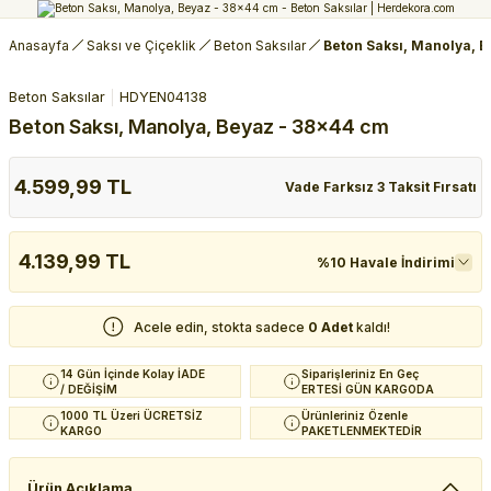
Anasayfa
Saksı ve Çiçeklik
Beton Saksılar
Beton Saksı, Manolya, 
Beton Saksılar
HDYEN04138
Beton Saksı, Manolya, Beyaz - 38x44 cm
4.599,99 TL
Vade Farksız 3 Taksit Fırsatı
4.139,99 TL
%10 Havale İndirimi
Acele edin, stokta sadece
0 Adet
kaldı!
14 Gün İçinde Kolay İADE
Siparişleriniz En Geç
/ DEĞİŞİM
ERTESİ GÜN KARGODA
1000 TL Üzeri ÜCRETSİZ
Ürünleriniz Özenle
KARGO
PAKETLENMEKTEDİR
Ürün Açıklama