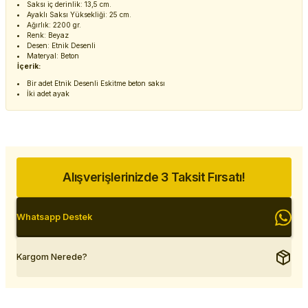
Saksı iç derinlik: 13,5 cm.
Ayaklı Saksı Yüksekliği: 25 cm.
Ağırlık: 2200 gr.
Renk: Beyaz
Desen: Etnik Desenli
Materyal: Beton
İçerik:
Bir adet Etnik Desenli Eskitme beton saksı
İki adet ayak
Alışverişlerinizde 3 Taksit Fırsatı!
Whatsapp Destek
Kargom Nerede?