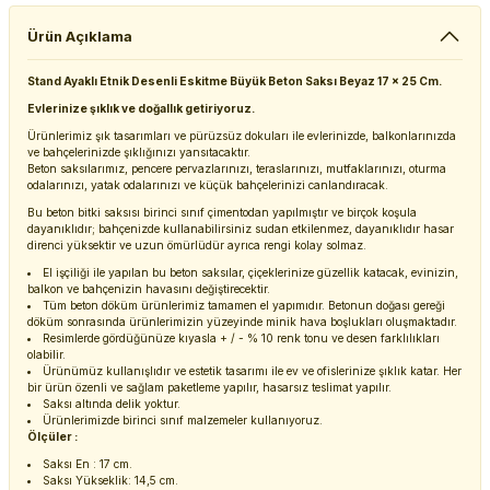
Ürün Açıklama
Stand Ayaklı Etnik Desenli Eskitme Büyük Beton Saksı Beyaz 17 x 25 Cm.
Evlerinize şıklık ve doğallık getiriyoruz.
Ürünlerimiz şık tasarımları ve pürüzsüz dokuları ile evlerinizde, balkonlarınızda
ve bahçelerinizde şıklığınızı yansıtacaktır.
Beton saksılarımız, pencere pervazlarınızı, teraslarınızı, mutfaklarınızı, oturma
odalarınızı, yatak odalarınızı ve küçük bahçelerinizi canlandıracak.
Bu beton bitki saksısı birinci sınıf çimentodan yapılmıştır ve birçok koşula
dayanıklıdır; bahçenizde kullanabilirsiniz sudan etkilenmez, dayanıklıdır hasar
direnci yüksektir ve uzun ömürlüdür ayrıca rengi kolay solmaz.
El işçiliği ile yapılan bu beton saksılar, çiçeklerinize güzellik katacak, evinizin,
balkon ve bahçenizin havasını değiştirecektir.
Tüm beton döküm ürünlerimiz tamamen el yapımıdır. Betonun doğası gereği
döküm sonrasında ürünlerimizin yüzeyinde minik hava boşlukları oluşmaktadır.
Resimlerde gördüğünüze kıyasla + / - % 10 renk tonu ve desen farklılıkları
olabilir.
Ürünümüz kullanışlıdır ve estetik tasarımı ile ev ve ofislerinize şıklık katar. Her
bir ürün özenli ve sağlam paketleme yapılır, hasarsız teslimat yapılır.
Saksı altında delik yoktur.
Ürünlerimizde birinci sınıf malzemeler kullanıyoruz.
Ölçüler :
Saksı En : 17 cm.
Saksı Yükseklik: 14,5 cm.