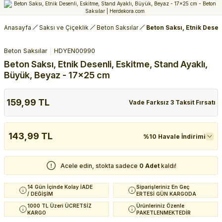
Anasayfa
Saksı ve Çiçeklik
Beton Saksılar
Beton Saksı, Etnik Desen
Beton Saksılar
HDYEN00990
Beton Saksı, Etnik Desenli, Eskitme, Stand Ayaklı,
Büyük, Beyaz - 17x25 cm
159,99 TL
Vade Farksız 3 Taksit Fırsatı
143,99 TL
%10 Havale İndirimi
Acele edin, stokta sadece
0 Adet
kaldı!
14 Gün İçinde Kolay İADE
Siparişleriniz En Geç
/ DEĞİŞİM
ERTESİ GÜN KARGODA
1000 TL Üzeri ÜCRETSİZ
Ürünleriniz Özenle
KARGO
PAKETLENMEKTEDİR