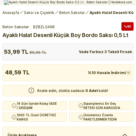
Anasayfa
Saksı ve Çiçeklik
Beton Saksılar
Ayaklı Halat Desenli Küç
Beton Saksılar
BZBZL2498
%40
Ayaklı Halat Desenli Küçük Boy Bordo Saksı 0,5 Lt
53,99 TL
Vade Farksız 3 Taksit Fırsatı
89,99 TL
48,59 TL
%10 Havale İndirimi
Acele edin, stokta sadece
0 Adet
kaldı!
14 Gün İçinde Kolay İADE
Siparişleriniz En Geç
/ DEĞİŞİM
ERTESİ GÜN KARGODA
1000 TL Üzeri ÜCRETSİZ
Ürünleriniz Özenle
KARGO
PAKETLENMEKTEDİR
Ürün Açıklama