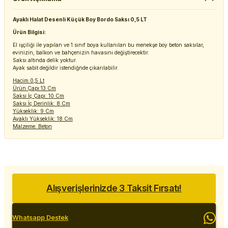
Ayaklı Halat Desenli Küçük Boy Bordo Saksı 0,5 LT
Ürün Bilgisi:
El işçiliği ile yapılan ve 1.sınıf boya kullanılan bu menekşe boy beton saksılar,
evinizin, balkon ve bahçenizin havasını değiştirecektir.
Saksı altında delik yoktur.
Ayak sabit değildir istendiğnde çıkarılabilir.
Hacim 0,5 Lt
Ürün Çapı:13 Cm
Saksı İç Çapı: 10 Cm
Saksı İç Derinlik: 8 Cm
Yükseklik: 9 Cm
Ayaklı Yükseklik: 18 Cm
Malzeme: Beton
Alışverişlerinizde 3 Taksit Fırsatı!
Whatsapp Destek