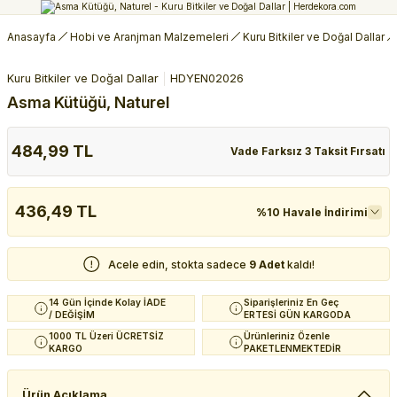
Anasayfa
Hobi ve Aranjman Malzemeleri
Kuru Bitkiler ve Doğal Dallar
Kuru Bitkiler ve Doğal Dallar
HDYEN02026
Asma Kütüğü, Naturel
484,99 TL
Vade Farksız 3 Taksit Fırsatı
436,49 TL
%10 Havale İndirimi
Acele edin, stokta sadece
9 Adet
kaldı!
14 Gün İçinde Kolay İADE
Siparişleriniz En Geç
/ DEĞİŞİM
ERTESİ GÜN KARGODA
1000 TL Üzeri ÜCRETSİZ
Ürünleriniz Özenle
KARGO
PAKETLENMEKTEDİR
Ürün Açıklama