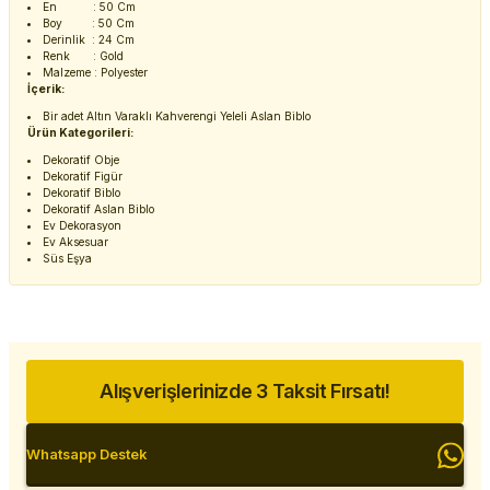
En : 50 Cm
Boy : 50 Cm
Derinlik : 24 Cm
Renk : Gold
Malzeme : Polyester
İçerik:
Bir adet Altın Varaklı Kahverengi Yeleli Aslan Biblo
Ürün Kategorileri:
Dekoratif Obje
Dekoratif Figür
Dekoratif Biblo
Dekoratif Aslan Biblo
Ev Dekorasyon
Ev Aksesuar
Süs Eşya
Alışverişlerinizde 3 Taksit Fırsatı!
Whatsapp Destek