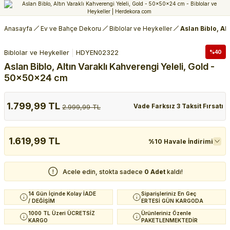
Anasayfa
Ev ve Bahçe Dekoru
Biblolar ve Heykeller
Aslan Biblo, Al
Biblolar ve Heykeller
HDYEN02322
%40
Aslan Biblo, Altın Varaklı Kahverengi Yeleli, Gold -
50x50x24 cm
1.799,99 TL
Vade Farksız 3 Taksit Fırsatı
2.999,99 TL
1.619,99 TL
%10 Havale İndirimi
Acele edin, stokta sadece
0 Adet
kaldı!
14 Gün İçinde Kolay İADE
Siparişleriniz En Geç
/ DEĞİŞİM
ERTESİ GÜN KARGODA
1000 TL Üzeri ÜCRETSİZ
Ürünleriniz Özenle
KARGO
PAKETLENMEKTEDİR