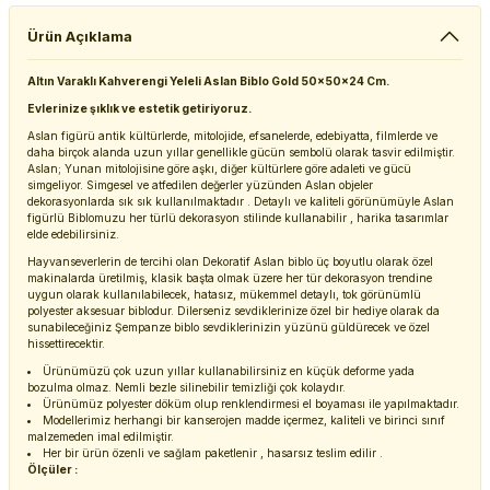
Ürün Açıklama
Altın Varaklı Kahverengi Yeleli Aslan Biblo Gold 50x50x24 Cm.
Evlerinize şıklık ve estetik getiriyoruz.
Aslan figürü antik kültürlerde, mitolojide, efsanelerde, edebiyatta, filmlerde ve
daha birçok alanda uzun yıllar genellikle gücün sembolü olarak tasvir edilmiştir.
Aslan; Yunan mitolojisine göre aşkı, diğer kültürlere göre adaleti ve gücü
simgeliyor. Simgesel ve atfedilen değerler yüzünden Aslan objeler
dekorasyonlarda sık sık kullanılmaktadır . Detaylı ve kaliteli görünümüyle Aslan
figürlü Biblomuzu her türlü dekorasyon stilinde kullanabilir , harika tasarımlar
elde edebilirsiniz.
Hayvanseverlerin de tercihi olan Dekoratif Aslan biblo üç boyutlu olarak özel
makinalarda üretilmiş, klasik başta olmak üzere her tür dekorasyon trendine
uygun olarak kullanılabilecek, hatasız, mükemmel detaylı, tok görünümlü
polyester aksesuar biblodur. Dilerseniz sevdiklerinize özel bir hediye olarak da
sunabileceğiniz Şempanze biblo sevdiklerinizin yüzünü güldürecek ve özel
hissettirecektir.
Ürünümüzü çok uzun yıllar kullanabilirsiniz en küçük deforme yada
bozulma olmaz. Nemli bezle silinebilir temizliği çok kolaydır.
Ürünümüz polyester döküm olup renklendirmesi el boyaması ile yapılmaktadır.
Modellerimiz herhangi bir kanserojen madde içermez, kaliteli ve birinci sınıf
malzemeden imal edilmiştir.
Her bir ürün özenli ve sağlam paketlenir , hasarsız teslim edilir .
Ölçüler :