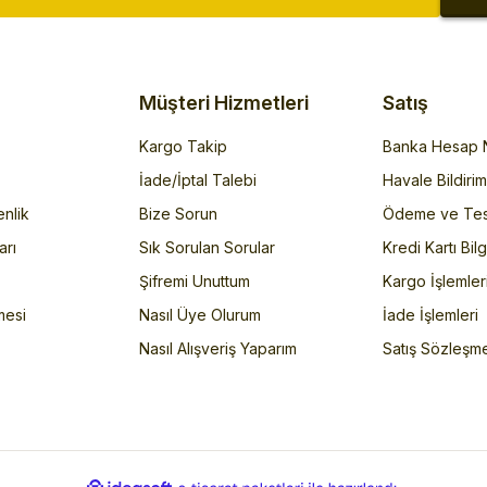
Müşteri Hizmetleri
Satış
Kargo Takip
Banka Hesap N
İade/İptal Talebi
Havale Bildiri
enlik
Bize Sorun
Ödeme ve Tes
arı
Sık Sorulan Sorular
Kredi Kartı Bilg
Şifremi Unuttum
Kargo İşlemler
mesi
Nasıl Üye Olurum
İade İşlemleri
Nasıl Alışveriş Yaparım
Satış Sözleşm