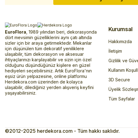
Kurumsal
EuroFlora
, 1989 yılından beri, dekorasyonda
dört mevsimin güzelliklerini aynı çatı altında
Hakkımızda
sizler için bir araya getirmektedir. Mekanlar
için düşünülen tüm dekoratif yeniliklere
İletişim
ulaşabilir, tüm dekorasyon ve aksesuar
ihtiyaçlarınızı karşılayabilir ve sizin için özel
Gizlilik ve Güv
olduğunu düşündüğünüz kişilere en güzel
Kullanım Koşull
hediyeleri seçebilirsiniz. Artık EuroFlora'nın
eşsiz ürün yelpazesine, online platformu
3D Secure
Herdekora.com üzerinden de kolayca
ulaşabilir, dilediğiniz yerden alışveriş keyfini
Üyelik Sözleş
yaşayabilirsiniz.
Tüm Sayfalar
©2012-2025 herdekora.com - Tüm hakkı saklıdır.