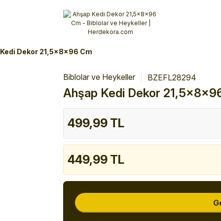
Alışverişlerinizde 3 Taksit Fırsatı!
İlk siparişinizi verin!
%10 Havale İndirimi
Şimdi Alışveriş yap!
Kedi Dekor 21,5x8x96 Cm
Biblolar ve Heykeller
BZEFL28294
Ahşap Kedi Dekor 21,5x8x9
499,99 TL
449,99 TL
G