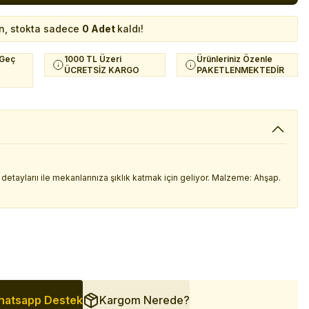
n, stokta sadece
0 Adet
kaldı!
 Geç
1000 TL Üzeri
Ürünleriniz Özenle
ÜCRETSİZ KARGO
PAKETLENMEKTEDİR
t detaylarıı ile mekanlarınıza şıklık katmak için geliyor. Malzeme: Ahşap.
atsapp Destek
Kargom Nerede?