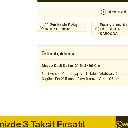
Acele edi
14 Gün İçinde Kolay
Siparişleriniz En
İADE / DEĞİŞİM
ERTESİ GÜN
KARGODA
Ürün Açıklama
Ahşap Kedi Dekor 21,5x8x96 Cm
Zarif ve şık. Yeni ahşap kedi dekor/bibloları, jüt hala
Ölçüler: En: 21.5 cm. - Boy: 8 cm. - Yüks.: 96 cm.
inizde 3 Taksit Fırsatı!
Wh