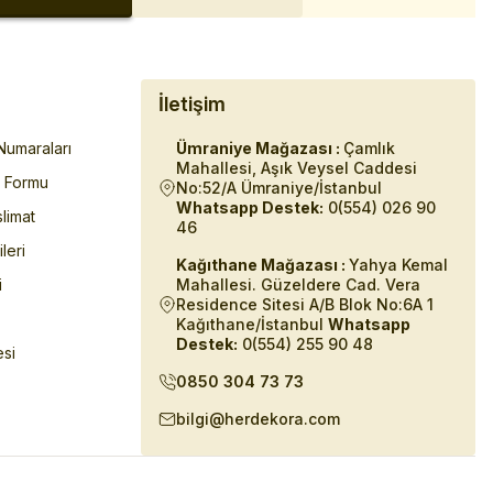
İletişim
umaraları
Ümraniye Mağazası :
Çamlık
Mahallesi, Aşık Veysel Caddesi
m Formu
No:52/A Ümraniye/İstanbul
Whatsapp Destek:
0(554) 026 90
limat
46
ileri
Kağıthane Mağazası :
Yahya Kemal
i
Mahallesi. Güzeldere Cad. Vera
Residence Sitesi A/B Blok No:6A 1
Kağıthane/İstanbul
Whatsapp
Destek:
0(554) 255 90 48
esi
0850 304 73 73
bilgi@herdekora.com