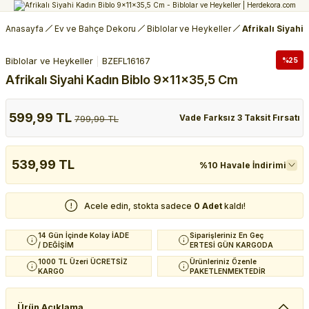
Anasayfa
Ev ve Bahçe Dekoru
Biblolar ve Heykeller
Afrikalı Siyahi
Biblolar ve Heykeller
BZEFL16167
%25
Afrikalı Siyahi Kadın Biblo 9x11x35,5 Cm
599,99 TL
Vade Farksız 3 Taksit Fırsatı
799,99 TL
539,99 TL
%10 Havale İndirimi
Acele edin, stokta sadece
0 Adet
kaldı!
14 Gün İçinde Kolay İADE
Siparişleriniz En Geç
/ DEĞİŞİM
ERTESİ GÜN KARGODA
1000 TL Üzeri ÜCRETSİZ
Ürünleriniz Özenle
KARGO
PAKETLENMEKTEDİR
Ürün Açıklama