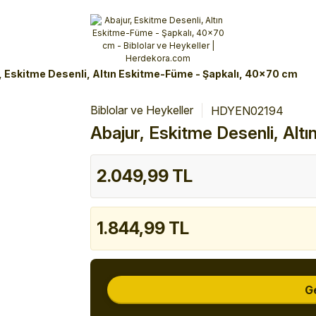
Alışverişlerinizde 3 Taksit Fırsatı!
İlk siparişinizi verin!
%10 Havale İndirimi
Şimdi Alışveriş yap!
, Eskitme Desenli, Altın Eskitme-Füme - Şapkalı, 40x70 cm
Biblolar ve Heykeller
HDYEN02194
Abajur, Eskitme Desenli, Al
2.049,99 TL
1.844,99 TL
G