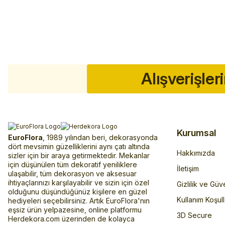
Alışverişler
Kurumsal
EuroFlora
, 1989 yılından beri, dekorasyonda
dört mevsimin güzelliklerini aynı çatı altında
Hakkımızda
sizler için bir araya getirmektedir. Mekanlar
için düşünülen tüm dekoratif yeniliklere
İletişim
ulaşabilir, tüm dekorasyon ve aksesuar
ihtiyaçlarınızı karşılayabilir ve sizin için özel
Gizlilik ve Güv
olduğunu düşündüğünüz kişilere en güzel
Kullanım Koşull
hediyeleri seçebilirsiniz. Artık EuroFlora'nın
eşsiz ürün yelpazesine, online platformu
3D Secure
Herdekora.com üzerinden de kolayca