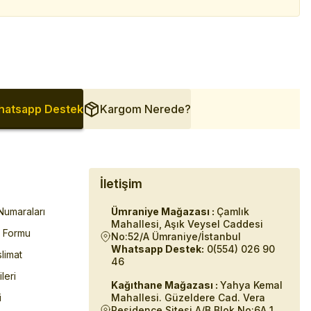
atsapp Destek
Kargom Nerede?
İletişim
umaraları
Ümraniye Mağazası :
Çamlık
Mahallesi, Aşık Veysel Caddesi
m Formu
No:52/A Ümraniye/İstanbul
Whatsapp Destek:
0(554) 026 90
limat
46
ileri
Kağıthane Mağazası :
Yahya Kemal
i
Mahallesi. Güzeldere Cad. Vera
Residence Sitesi A/B Blok No:6A 1