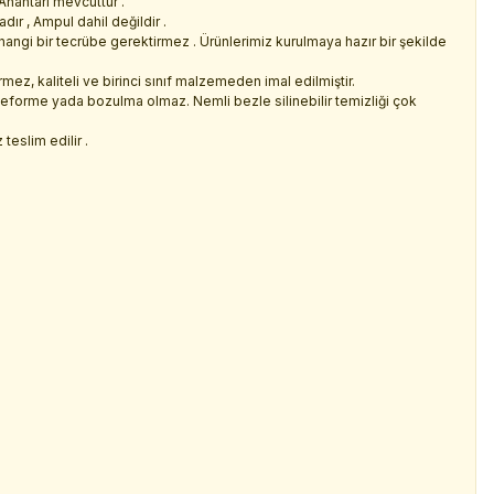
nahtarı mevcuttur .
ır , Ampul dahil değildir .
hangi bir tecrübe gerektirmez . Ürünlerimiz kurulmaya hazır bir şekilde
z, kaliteli ve birinci sınıf malzemeden imal edilmiştir.
deforme yada bozulma olmaz. Nemli bezle silinebilir temizliği çok
teslim edilir .