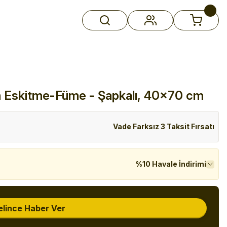
tın Eskitme-Füme - Şapkalı, 40x70 cm
Vade Farksız 3 Taksit Fırsatı
%10 Havale İndirimi
elince Haber Ver