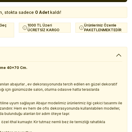
n, stokta sadece
0 Adet
kaldı!
 Geç
1000 TL Üzeri
Ürünleriniz Özenle
ÜCRETSİZ KARGO
PAKETLENMEKTEDİR
Füme 40x70 Cm.
ılan abajurlar , ev dekorasyonunda tercih edilen en güzel dekoratif
ığı için günümüzde salon, oturma odasıve hatta teraslarda
line uyum sağlayan Abajur modelimiz ürünlerimiz ilgi çekici tasarımı ile
zandırır. Hem ev hem de ofis dekorasyonunda kullanılabilen modeller,
a bulunduğu alanları bir adım öteye taşır.
zel ithal kumaştır. Kir tutmaz nemli bez ile temizliği rahatlıkla