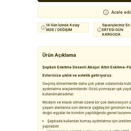
Acele edi
14 Gün İçinde Kolay
Siparişleriniz En
İADE / DEĞİŞİM
ERTESİ GÜN
KARGODA
Ürün Açıklama
Şapkalı Eskitme Desenli Abajur Altın Eskitme-
Evlerinize şıklık ve estetik getiriyoruz.
Geçmiş dönemlerde daha çok yatak odalarında kullan
aydınlatma araçlarındandır. Gözü yormayan ışık yayd
kullanılmaktadırlar.
Modern ve klasik olmak üzere bir çok dekorasyon sti
yaşam alanlarına son derece çağdaş bir görünüm ka
doğru eşyalar ile kombin yapıldığında genel tasarımd
Şapkada kullanılan kumaş aydınlatma için üretilen ö
yapılabilir.