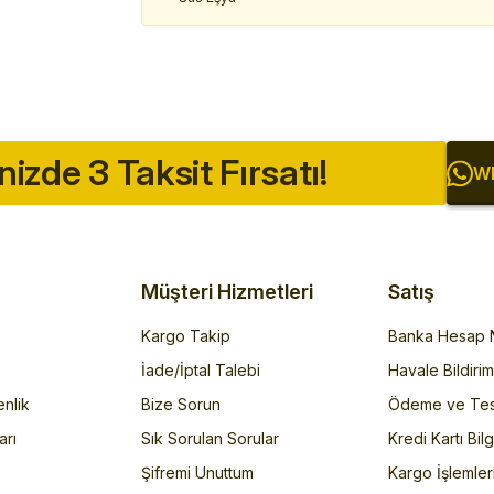
inizde 3 Taksit Fırsatı!
Wh
Müşteri Hizmetleri
Satış
Kargo Takip
Banka Hesap N
İade/İptal Talebi
Havale Bildiri
enlik
Bize Sorun
Ödeme ve Tes
arı
Sık Sorulan Sorular
Kredi Kartı Bilg
Şifremi Unuttum
Kargo İşlemler