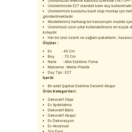
Ürünümüzün elektrik kablosu üzerinde ON / OFF A
Ürünlerimizde E27 standart kalın duy kullanılmaktad
Ürünlerimizin kurulumu basit olup montajı için her
gönderilmektedir.
Modellerimiz herhangi bir kanserojen madde içerme
Ürünümüzü uzun yıllar kullanabilirsiniz en küçük 
kolaydır.
Her bir ürün özenli ve sağlam paketlenir , hasarsız 
Ölçüler :
En : 40 Cm
Boy : 70 Cm
Renk : Altın Eskitme-Füme
Malzeme : Metal-Plastik
Duy Tipi : E27
İçerik:
Bir adet Şapkalı Eskitme Desenli Abajur
Ürün Kategorileri:
Dekoratif Obje
Ev Aydınlatma
Dekoratif Biblo
Dekoratif Abajur
Ev Dekorasyon
Ev Aksesuar
Süs Eşya